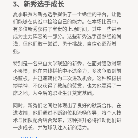
3、新秀选手成长
夏季联赛为新秀选手提供了一个绝佳的平台，让他
们能够在实战中检验自己的能力。在本场比赛中，
有多位新秀获得了宝贵的上场时间，其中一些甚至
成为主力阵容的一部分。这些新秀选手虽然经验尚
浅，但他们敢于尝试、勇于挑战，自信心逐渐增
强。
特别是一名来自大学联盟的新秀，在面对强敌时毫
不畏惧，他在内线拼抢中不遗余力，多次争取到前
场篮板，并迅速转化为二次进攻机会。这种积极拼
搏精神，不仅获得了教练的赞赏，也为他赢得了一
席之地，为今后的职业生涯奠定基础。
同时，新秀们之间也体现出了良好的默契合作。在
进攻端，他们通过不断跑位和流畅传导，将个人技
术与团队配合结合起来，这种提升必将推动他们进
一步成长，并为球队注入新的活力。