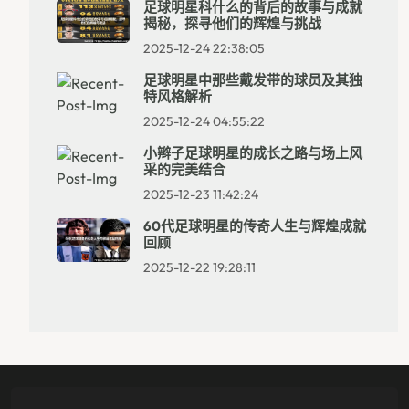
足球明星科什么的背后的故事与成就
揭秘，探寻他们的辉煌与挑战
2025-12-24 22:38:05
足球明星中那些戴发带的球员及其独
特风格解析
2025-12-24 04:55:22
小辫子足球明星的成长之路与场上风
采的完美结合
2025-12-23 11:42:24
60代足球明星的传奇人生与辉煌成就
回顾
2025-12-22 19:28:11