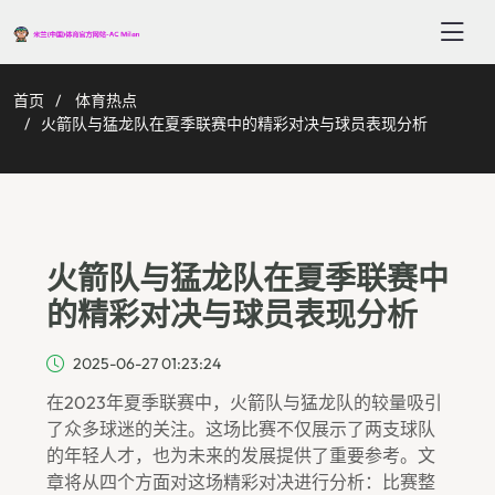
首页
体育热点
火箭队与猛龙队在夏季联赛中的精彩对决与球员表现分析
火箭队与猛龙队在夏季联赛中
的精彩对决与球员表现分析
2025-06-27 01:23:24
在2023年夏季联赛中，火箭队与猛龙队的较量吸引
了众多球迷的关注。这场比赛不仅展示了两支球队
的年轻人才，也为未来的发展提供了重要参考。文
章将从四个方面对这场精彩对决进行分析：比赛整