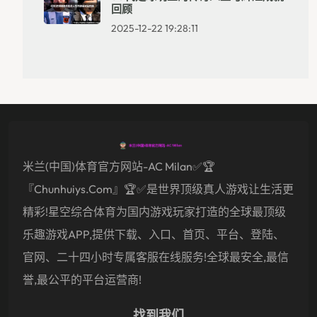
回顾
2025-12-22 19:28:11
米兰(中国)体育官方网站-AC Milan✅🏆
『chunhuiys.com』🏆✅是世界顶级真人游戏让生活更
精彩!星空综合体育为国内游戏玩家打造的全球最顶级
乐趣游戏APP,提供下载、入口、首页、平台、登陆、
官网、二十四小时专属客服在线服务!全球最安全,最信
誉,最公平的平台运营商!
找到我们