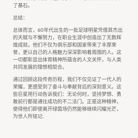
了基石。
总结：
总体而言，60年代出生的一批足球明星凭借其杰出
的天赋与不懈努力，在职业生涯中创造出了无数辉
煌成就。他们不仅为俱乐部和国家带来了丰厚荣
誉，更以自己的人格魅力深深影响着周围的人。这
一切都彰显出体育精神所蕴含的人文关怀，与人类
共同发展的理想相契合。
通过回顾这段传奇历程，我们不仅见证了一代人的
荣耀，更感受到了奋斗与奉献背后的深刻意义。这
些巨星用行动告诉我们：无论何时，坚持梦想、勇
敢前行都是通往成功的不二法门。正是这种精神，
使得他们即使离开绿茵场仍然能够继续闪耀光芒，
为世人所铭记.