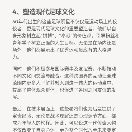
4、塑造现代足球文化
60年代出生的这些足球明星不仅仅是运动场上的佼
佼者，更是现代足球文化的重要塑造者。他们以自
身形象树立起“拼搏”、“奉献”的价值观，引导粉丝和
青年学子树立正确的人生目标。无论是在场内还是
场外，他们都展示出了优秀运动员应有的人格魅
力。
同时，他们积极参与国际赛事及友谊赛，不断推动
不同文化间交流与融合。这种跨国界的互动让全球
范围内更多人了解并融入到这一伟大的运动当中，
提高了整体观众群体，也促进了各国之间友谊的发
展。
最后，在技术层面上，这些老将们也为后辈提供了
宝贵经验，无论是战术理解还是心理调节方面，都
成为年轻人的榜样。因此，可以说这一代传奇人物
不仅改变了自身命运，更为整个时代乃至未来奠定