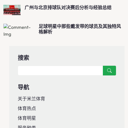
广州与北京排球队对决赛后分析与经验总结
足球明星中那些戴发带的球员及其独特风
格解析
搜索
导航
关于米兰体育
体育热点
体育明星
服务种类