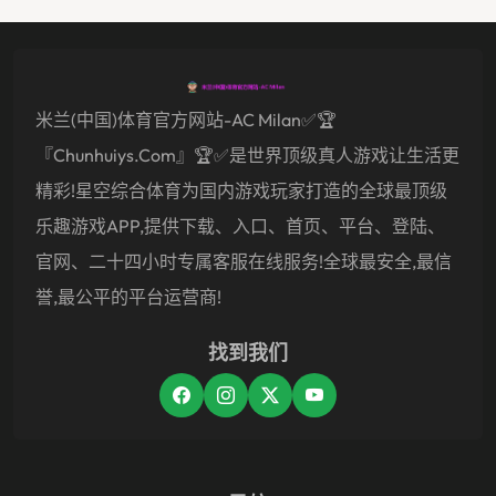
米兰(中国)体育官方网站-AC Milan✅🏆
『chunhuiys.com』🏆✅是世界顶级真人游戏让生活更
精彩!星空综合体育为国内游戏玩家打造的全球最顶级
乐趣游戏APP,提供下载、入口、首页、平台、登陆、
官网、二十四小时专属客服在线服务!全球最安全,最信
誉,最公平的平台运营商!
找到我们