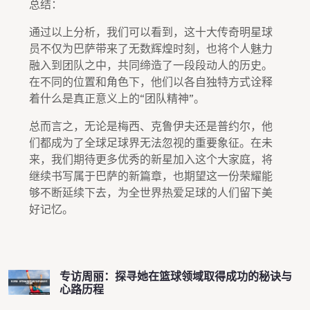
总结：
通过以上分析，我们可以看到，这十大传奇明星球
员不仅为巴萨带来了无数辉煌时刻，也将个人魅力
融入到团队之中，共同缔造了一段段动人的历史。
在不同的位置和角色下，他们以各自独特方式诠释
着什么是真正意义上的“团队精神”。
总而言之，无论是梅西、克鲁伊夫还是普约尔，他
们都成为了全球足球界无法忽视的重要象征。在未
来，我们期待更多优秀的新星加入这个大家庭，将
继续书写属于巴萨的新篇章，也期望这一份荣耀能
够不断延续下去，为全世界热爱足球的人们留下美
好记忆。
专访周丽：探寻她在篮球领域取得成功的秘诀与
心路历程