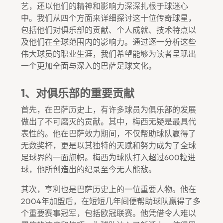
艺，还以他们的精神和影响力深深扎根于球迷心
中。我们从四个方面来详细探讨这十位传奇球星，
包括他们对俱乐部的贡献、个人成就、技术特点以
及他们在全球范围内的影响力。通过逐一分析这些
伟大球员的职业生涯，我们希望能够为读者呈现出
一个更加全面与深入的巴萨足球文化。
1、对俱乐部的重要贡献
首先，在巴萨历史上，有许多球员为俱乐部的发展
做出了不可磨灭的贡献。其中，梅西无疑是最具代
表性的。他在巴萨效力期间，不仅帮助球队赢得了
无数奖杯，更是以其独特的天赋和努力成为了全球
足球界的一面旗帜。梅西为球队打入超过600粒进
球，他所创造出的纪录至今无人能敌。
其次，亨利也是巴萨历史上的一位重要人物。他在
2004年加盟后，在短短几年间便帮助球队赢得了多
个重要赛事冠军，包括欧冠联赛。他凭借令人难以