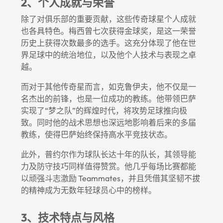
2、个人成就与荣誉
除了对俱乐部的重要贡献，这些传奇球星个人成就
也各具特色。梅西曾七次获得金球奖，是这一荣誉
历史上获得次数最多的选手。这充分体现了他在世
界足球中的统治地位，以及他个人技术与表现之卓
越。
而对于其他传奇星而言，如克鲁伊夫，他不仅是一
名杰出的前锋，也是一位成功的教练。他带领巴萨
实现了“梦之队”的辉煌时代，将攻势足球推向极
致。同时他的战术思想也深远地影响着后来的多届
教练，使得巴萨始终保持高水平竞技状态。
此外，普约尔作为球队长达十年的队长，其领导能
力及防守技巧同样值得赞赏。他几乎每场比赛都能
以顽强斗志激励 Teammates，并且凭借其坚韧不拔
的精神成为无数年轻球员心中的榜样。
3、技术特点与风格