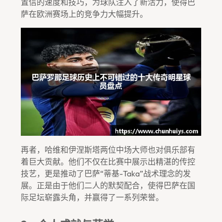
置信的速度和技巧，为球队注入了新活力，使得巴
萨在欧洲赛场上的竞争力大幅提升。
再者，哈维和伊涅斯塔两位中场大师也对俱乐部有
着巨大贡献。他们不仅在比赛中展示出精湛的传控
技艺，更是推动了巴萨“蒂基-Taka”战术理念的发
展。正是由于他们二人的默契配合，使得巴萨在国
际足坛崭露头角，并赢得了一系列荣誉。