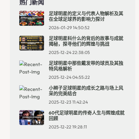
热门新闻
足球明星的定义与代表人物解析及其
在全球足球界的影响力探讨
2026-01-29 14:50:52
足球明星科什么的背后的故事与成就
揭秘，探寻他们的辉煌与挑战
2025-12-24 22:38:05
足球明星中那些戴发带的球员及其独
特风格解析
2025-12-24 04:55:22
小辫子足球明星的成长之路与场上风
采的完美结合
2025-12-23 11:42:24
60代足球明星的传奇人生与辉煌成就
回顾
2025-12-22 19:28:11