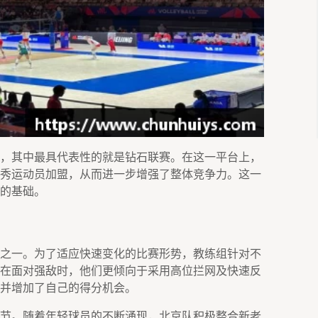
，其中最具代表性的就是钻石联赛。在这一平台上，
秀运动员加盟，从而进一步增强了整体竞争力。这一
的基础。
之一。为了适应快速变化的比赛形势，教练组针对不
在面对强敌时，他们更倾向于采用高位拦网及快速反
并增加了自己的得分机会。
节。随着年轻球员的不断涌现，北京队积极整合新老