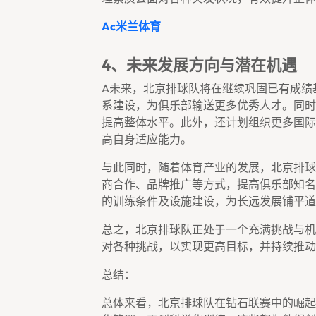
Ac米兰体育
4、未来发展方向与潜在机遇
A未来，北京排球队将在继续巩固已有成绩
系建设，为俱乐部输送更多优秀人才。同时
提高整体水平。此外，还计划组织更多国际
高自身适应能力。
与此同时，随着体育产业的发展，北京排球
商合作、品牌推广等方式，提高俱乐部知名
的训练条件及设施建设，为长远发展铺平道
总之，北京排球队正处于一个充满挑战与机
对各种挑战，以实现更高目标，并持续推动
总结：
总体来看，北京排球队在钻石联赛中的崛起