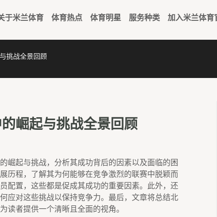
关于米兰体育
体育热点
体育明星
服务种类
加入米兰体育
与挑战全景回顾
中的崛起与挑战全景回顾
的崛起与挑战，分析其成功背后的因素以及面临的困
展历程，了解其为何能够在竞争激烈的联赛中脱颖而
员配置，这些都是促成其成功的重要因素。此外，还
何应对这些挑战以保持竞争力。最后，文章将总结北
为读者提供一个清晰且全面的视角。