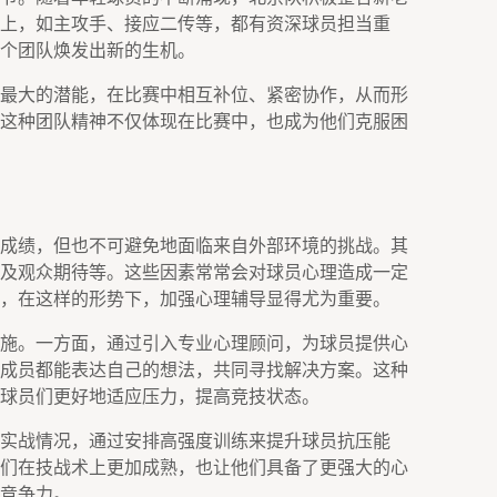
上，如主攻手、接应二传等，都有资深球员担当重
个团队焕发出新的生机。
最大的潜能，在比赛中相互补位、紧密协作，从而形
这种团队精神不仅体现在比赛中，也成为他们克服困
成绩，但也不可避免地面临来自外部环境的挑战。其
及观众期待等。这些因素常常会对球员心理造成一定
，在这样的形势下，加强心理辅导显得尤为重要。
施。一方面，通过引入专业心理顾问，为球员提供心
成员都能表达自己的想法，共同寻找解决方案。这种
球员们更好地适应压力，提高竞技状态。
实战情况，通过安排高强度训练来提升球员抗压能
们在技战术上更加成熟，也让他们具备了更强大的心
竞争力。