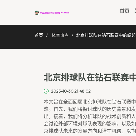
首页
首页
体育热点
北京排球队在钻石联赛中的崛起
北京排球队在钻石联赛
2025-10-30 21:48:02
本文旨在全面回顾北京排球队在钻石联赛中
难。首先，我们将探讨球队的历史背景和发
出。接着，我们将分析球队的战术创新和人
会讨论外部环境对球队表现的影响，以及如
京排球队未来的发展方向和潜在机遇，以期