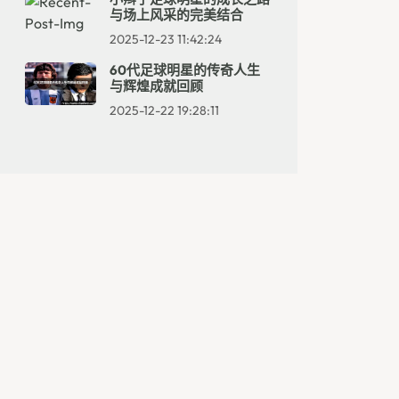
与场上风采的完美结合
2025-12-23 11:42:24
60代足球明星的传奇人生
与辉煌成就回顾
2025-12-22 19:28:11