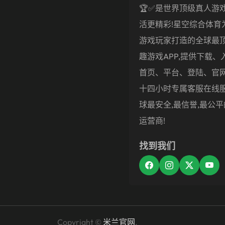
🏆✅是世界顶级真人游
活更精彩!星空综合体育
游戏玩家打造的全球最
趣游戏APP,提供下载、
首页、平台、登陆、官
十四小时专属客服在线服
球最安全,最信誉,最公
运营商!
找到我们
Copyright ©
米兰官网
.