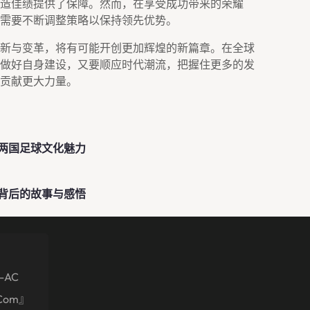
造佳绩提供了保障。然而，在享受成功带来的荣耀
需要不断调整策略以保持领先优势。
新与变革，将有可能开创更加辉煌的新篇章。在全球
做好自身建设，又要顺应时代潮流，把握住更多的发
贡献更大力量。
两国足球文化魅力
背后的故事与感悟
-AC
.com』