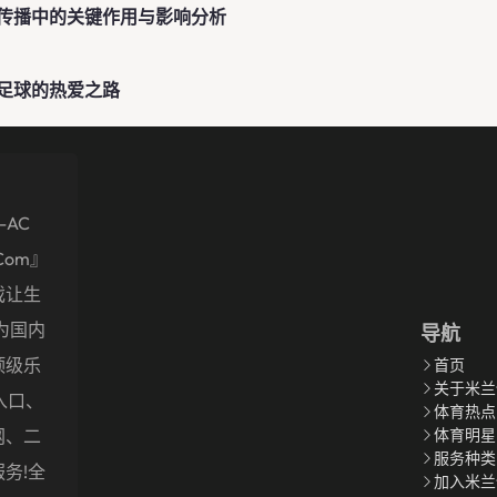
传播中的关键作用与影响分析
足球的热爱之路
-AC
.com』
戏让生
为国内
导航
顶级乐
首页
关于米兰
入口、
体育热点
体育明星
网、二
服务种类
务!全
加入米兰