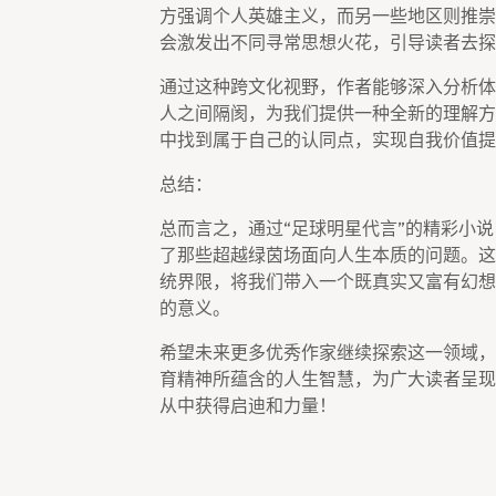
方强调个人英雄主义，而另一些地区则推崇
会激发出不同寻常思想火花，引导读者去探
通过这种跨文化视野，作者能够深入分析体
人之间隔阂，为我们提供一种全新的理解方
中找到属于自己的认同点，实现自我价值提
总结：
总而言之，通过“足球明星代言”的精彩小
了那些超越绿茵场面向人生本质的问题。这
统界限，将我们带入一个既真实又富有幻想
的意义。
希望未来更多优秀作家继续探索这一领域，
育精神所蕴含的人生智慧，为广大读者呈现
从中获得启迪和力量！