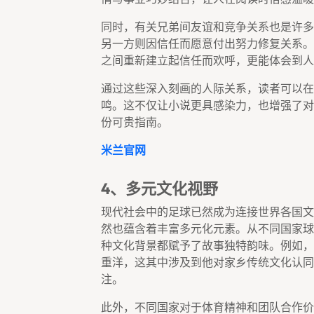
同时，有关兄弟间友谊和竞争关系也是许多
另一方则因信任而愿意付出努力修复关系。
之间重新建立起信任而欢呼，更能体会到人
通过这些深入刻画的人际关系，读者可以在
鸣。这不仅让小说更具感染力，也增强了对
份可贵指南。
米兰官网
4、多元文化视野
现代社会中的足球已然成为连接世界各国文
然也蕴含着丰富多元化元素。从不同国家球
种文化背景都赋予了故事独特韵味。例如，
重洋，这其中涉及到他对家乡传统文化认同
注。
此外，不同国家对于体育精神和团队合作价