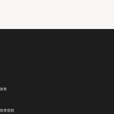
体育
体育官网