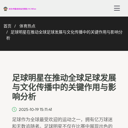
首页
体育热点
足球明星在推动全球足球发展与文化传播中的关键作用与影响分
析
足球明星在推动全球足球发展
与文化传播中的关键作用与影
响分析
2025-10-19 15:11:41
足球作为全球最受欢迎的运动之一，拥有亿万球迷
和无数追随者。足球明星不仅在比赛中展现出色的