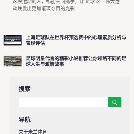
这项运动的人，都能共同携手，让 足球 这一伟大运
动焕发出更加璀璨夺目的光彩！
上海足球队在世界杯预选赛中的心理素质分析与
表现评估
足球明星代言的精彩小说推荐让你领略不同的足
球人生与激情故事
搜索
导航
关于米兰体育