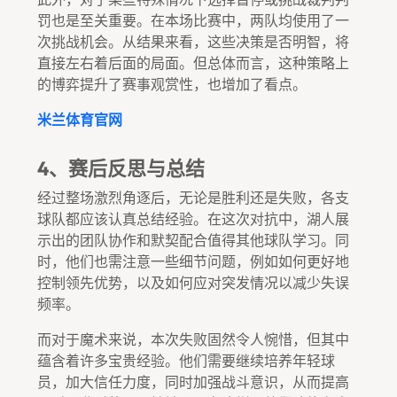
罚也是至关重要。在本场比赛中，两队均使用了一
次挑战机会。从结果来看，这些决策是否明智，将
直接左右着后面的局面。但总体而言，这种策略上
的博弈提升了赛事观赏性，也增加了看点。
米兰体育官网
4、赛后反思与总结
经过整场激烈角逐后，无论是胜利还是失败，各支
球队都应该认真总结经验。在这次对抗中，湖人展
示出的团队协作和默契配合值得其他球队学习。同
时，他们也需注意一些细节问题，例如如何更好地
控制领先优势，以及如何应对突发情况以减少失误
频率。
而对于魔术来说，本次失败固然令人惋惜，但其中
蕴含着许多宝贵经验。他们需要继续培养年轻球
员，加大信任力度，同时加强战斗意识，从而提高