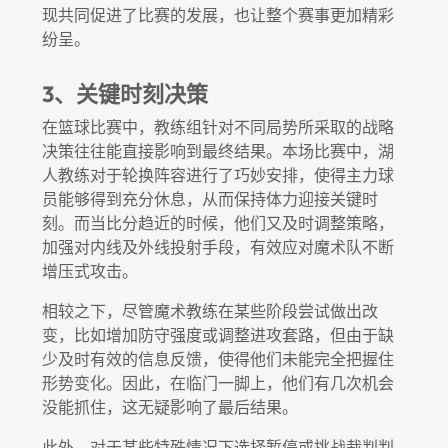
现共同促进了比赛的发展，也让整个赛事更加精彩
纷呈。
3、关键时刻决策
在篮球比赛中，教练组针对不同局势所采取的战略
决策往往能直接影响到最终结果。本场比赛中，湖
人教练对于轮换阵容进行了巧妙安排，使得主力球
员能够得到充分休息，从而保持体力迎接关键时
刻。而当比分趋近的时候，他们又及时调整策略，
加强对内线及外线投射手段，有效应对魔术队不断
增压式攻击。
相较之下，尽管魔术教练在某些阶段尝试做出改
变，比如增加防守强度或调整进攻套路，但由于缺
少及时有效的信息反馈，使得他们未能完全把握住
形势变化。因此，在临门一脚上，他们有几次机会
没能抓住，这无疑影响了最后结果。
此外，对于某些特殊情况下选择暂停或挑战裁判判