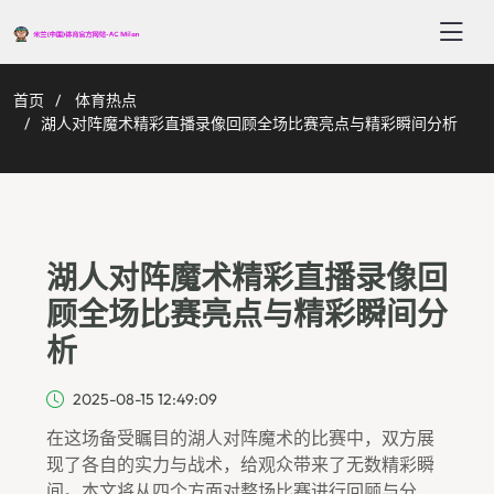
首页
体育热点
湖人对阵魔术精彩直播录像回顾全场比赛亮点与精彩瞬间分析
湖人对阵魔术精彩直播录像回
顾全场比赛亮点与精彩瞬间分
析
2025-08-15 12:49:09
在这场备受瞩目的湖人对阵魔术的比赛中，双方展
现了各自的实力与战术，给观众带来了无数精彩瞬
间。本文将从四个方面对整场比赛进行回顾与分