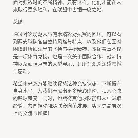
面对强敌时的不屈精神。只有这样，他们才能在未
来取得更多胜利，在联盟中占据一席之地。
总结：
通过对这场湖人与魔术精彩对抗赛的回顾，可以看
到两支球队各自独特风格与特点，以及他们在面对
困境时所展现出的坚持与拼搏精神。本届赛事不仅
是一项体育竞技，也是一次关于团队合作、战斗精
神以及顽强意志的大型展示，让所有观众深感震撼
与感动。
希望未来双方能继续保持这种竞技状态，不断提升
自身水平，为我们奉献出更多精彩绝伦、扣人心弦
的篮球盛宴！同时，也期待其他球队能够从中汲取
经验，共同推动NBA联赛向前发展，实现更高层次
上的交流与碰撞！