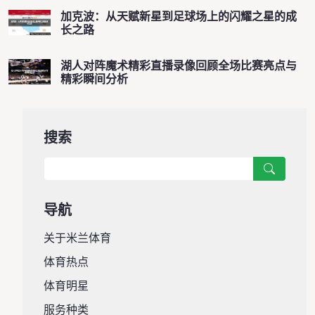
加克波：从天赋新星到足球场上的闪耀之星的成
长之路
湖人对阵魔术精彩直播录像回顾全场比赛亮点与
精彩瞬间分析
搜索
导航
关于米兰体育
体育热点
体育明星
服务种类