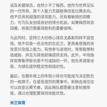
谈及关键球员，自然少不了梅西。他作为世界足坛
的一代传奇，其个人能力无疑能够改变比赛走向。
他不仅具有超强的进攻能力，还有着敏锐的洞察
力，可为队友创造良好的得分机会。如果梅西状态
回暖，将是巴黎赢得胜利的重要保障。
与此同时，亚特兰大的核心球员戈森斯同样不容忽
视。他不仅是一名出色的左后卫，更具备很强的进
攻意识及插上能力。有他参与进攻时，常常能够制
造威胁，并且为其他前锋提供支持。此外，中场指
挥官弗鲁伊斯也是不可或缺的一环，他负责调度全
局，为球队提供稳定性和组织性。
最后，在替补席上的年轻小将也可能成为决定胜负
的一枚棋子。在紧张激烈的赛事中，新鲜血液往往
可以改变比赛节奏，因此两队都需要注意轮换阵
容，通过合理配置保持体能优势。
米兰体育