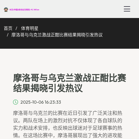
首页
体育明星
摩洛哥与乌克兰激战正酣比赛结果揭晓引发热议
摩洛哥与乌克兰激战正酣比赛
结果揭晓引发热议
2025-10-06 16:23:33
摩洛哥与乌克兰的比赛在近日引发了广泛关注和热
议。两队在场上的激烈对抗不仅体现了各自球队的
实力和战术安排，也反映出球迷对于足球赛事的热
情。在这场比赛中，摩洛哥展现出了强大的进攻能