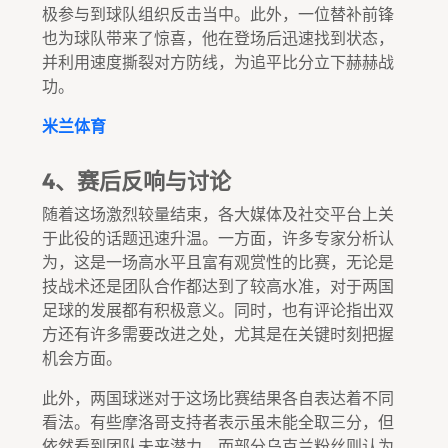
极参与到球队组织反击当中。此外，一位替补前锋
也为球队带来了惊喜，他在登场后迅速找到状态，
并利用速度撕裂对方防线，为追平比分立下赫赫战
功。
米兰体育
4、赛后反响与讨论
随着这场激烈较量结束，各大媒体及社交平台上关
于此役的话题迅速升温。一方面，许多专家分析认
为，这是一场高水平且富有观赏性的比赛，无论是
技战术还是团队合作都达到了较高水准，对于两国
足球的发展都有积极意义。同时，也有评论指出双
方还有许多需要改进之处，尤其是在关键时刻把握
机会方面。
此外，两国球迷对于这场比赛结果各自表达着不同
看法。有些摩洛哥支持者表示虽未能全取三分，但
依然看到团队未来潜力，而部分乌克兰粉丝则认为