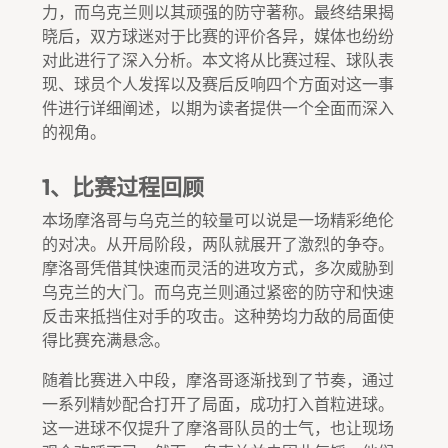
力，而乌克兰则以其顽强的防守著称。最终结果揭
晓后，双方球迷对于比赛的评价各异，媒体也纷纷
对此进行了深入分析。本文将从比赛过程、球队表
现、球员个人发挥以及赛后反响四个方面对这一事
件进行详细阐述，以期为读者提供一个全面而深入
的视角。
1、比赛过程回顾
本场摩洛哥与乌克兰的较量可以说是一场精彩绝伦
的对决。从开局阶段，两队就展开了激烈的争夺。
摩洛哥凭借其快速而灵活的进攻方式，多次威胁到
乌克兰的大门。而乌克兰则通过紧密的防守和快速
反击来抵挡住对手的攻击。这种势均力敌的局面使
得比赛充满悬念。
随着比赛进入中段，摩洛哥逐渐找到了节奏，通过
一系列精妙配合打开了局面，成功打入首粒进球。
这一进球不仅提升了摩洛哥队员的士气，也让现场