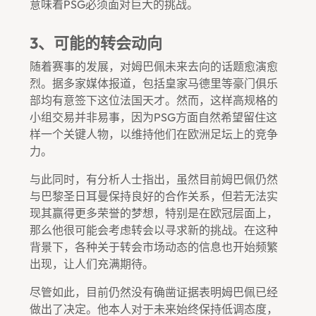
意味着PSG必须面对巨大的挑战。
3、可能的转会动向
随着赛事的发展，对姆巴佩未来去向的话题愈演愈
烈。据多家媒体报道，包括皇家马德里等豪门俱乐
部均有意签下这位法国天才。然而，这样高规格的
小组交易并非易事，因为PSG方面自然希望留住这
样一个关键人物，以维持他们在欧洲足坛上的竞争
力。
与此同时，有分析人士指出，虽然目前姆巴佩仍然
与巴黎圣日耳曼保持良好的合作关系，但若无法实
现其赢得更多荣誉的梦想，特别是在欧冠层面上，
那么他很可能会考虑转会以寻求新的挑战。在这种
背景下，各种关于转会市场动态的信息也开始频繁
出现，让人们充满期待。
尽管如此，目前仍然没有确凿证据表明姆巴佩已经
做出了决定。他本人对于未来始终保持低调态度，