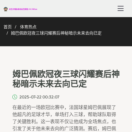
首页
体育热点
姆巴佩欧冠夜三球闪耀赛后神秘暗示未来去向已定
姆巴佩欧冠夜三球闪耀赛后神
秘暗示未来去向已定
2025-07-22 00:32:07
在最近的一场欧冠比赛中，法国球星姆巴佩展现了
他超凡的足球才华，单场打入三球，帮助球队取得
了关键胜利。这一表现不仅让他成为全场焦点，也
引发了关于他未来去向的广泛猜测。赛后，姆巴佩