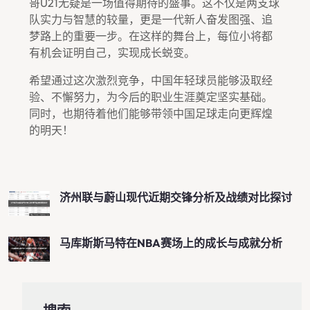
哥U21无疑是一场值得期待的盛事。这不仅是两支球
队实力与智慧的较量，更是一代新人奋发图强、追
梦路上的重要一步。在这样的舞台上，每位小将都
有机会证明自己，实现成长蜕变。
希望通过这次激烈竞争，中国年轻球员能够汲取经
验、不懈努力，为今后的职业生涯奠定坚实基础。
同时，也期待着他们能够带领中国足球走向更辉煌
的明天！
济州联与蔚山现代近期交锋分析及战绩对比探讨
马库斯斯马特在NBA赛场上的成长与成就分析