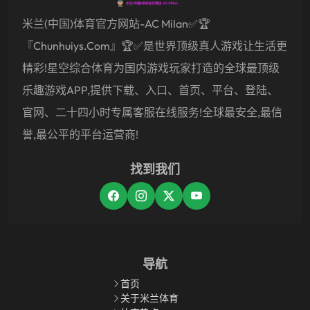
米兰(中国)体育官方网站-AC Milan✅🏆
『chunhuiys.com』🏆✅是世界顶级真人游戏让生活更
精彩!星空综合体育为国内游戏玩家打造的全球最顶级
乐趣游戏APP,提供下载、入口、首页、平台、登陆、
官网、二十四小时专属客服在线服务!全球最安全,最信
誉,最公平的平台运营商!
找到我们
导航
首页
关于米兰体育