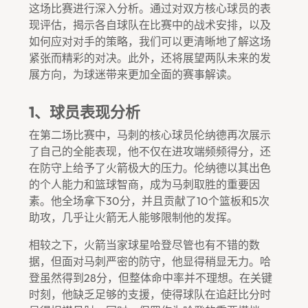
这场比赛进行深入分析。通过对双方核心球员的表
现评估，揭示各自球队在比赛中的战术安排，以及
如何应对对手的策略，我们可以更清晰地了解这场
紧张而精彩的对决。此外，还将展望两队未来的发
展方向，为球迷带来更加全面的赛事解读。
1、球员表现分析
在第二场比赛中，马刺的核心球员伦纳德再次展示
了自己的全能表现，他不仅在进攻端频频得分，还
在防守上给予了火箭极大的压力。伦纳德以其出色
的个人能力和篮球智商，成为马刺取胜的重要因
素。他全场拿下30分，并且贡献了10个篮板和5次
助攻，几乎让火箭无人能够限制他的发挥。
相较之下，火箭当家球星哈登尽管也有不错的数
据，但面对马刺严密的防守，他显得稍显无力。哈
登虽然得到28分，但整体命中率并不理想。在关键
时刻，他缺乏足够的支援，使得球队在追赶比分时