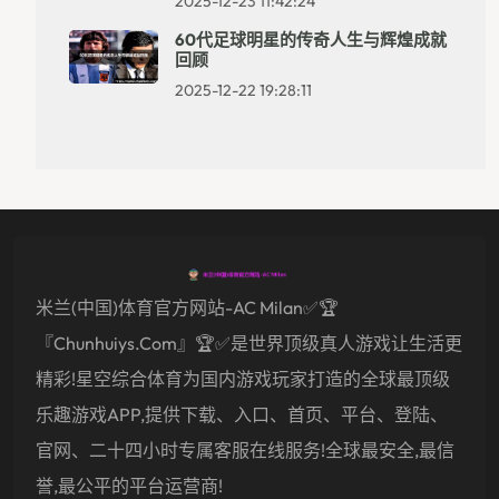
2025-12-23 11:42:24
60代足球明星的传奇人生与辉煌成就
回顾
2025-12-22 19:28:11
米兰(中国)体育官方网站-AC Milan✅🏆
『chunhuiys.com』🏆✅是世界顶级真人游戏让生活更
精彩!星空综合体育为国内游戏玩家打造的全球最顶级
乐趣游戏APP,提供下载、入口、首页、平台、登陆、
官网、二十四小时专属客服在线服务!全球最安全,最信
誉,最公平的平台运营商!