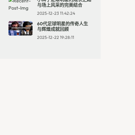
与场上风采的完美结合
2025-12-23 11:42:24
60代足球明星的传奇人生
与辉煌成就回顾
2025-12-22 19:28:11