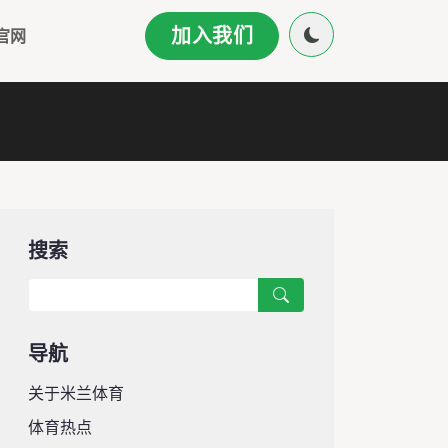
加入我们
官网
搜索
导航
关于米兰体育
体育热点