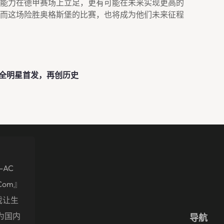
能力在德甲赛场上立足，更有可能在未来实现更高的
而这场险胜奥格斯堡的比赛，也将成为他们未来征程
选全明星首发，再创历史
-AC
.com』
戏让生
为国内
导航