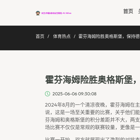
首页
首页
体育热点
霍芬海姆险胜奥格斯堡，保持德
霍芬海姆险胜奥格斯堡
2025-06-06 09:30:08
2024年8月的一个清凉夜晚，霍芬海姆
说，这是一场至关重要的比赛，关乎他们能
芬海姆和奥格斯堡的积分差距并不大，两支
场比赛不仅仅是常规的联赛较量，更像是一
比赛一开始，双方就展现出了激烈的对抗态