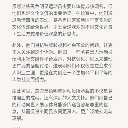
虽然这些黑色明星运动员主要以体育成绩闻名，但
他们也是文化交流的重要桥梁。在比赛中，他们通
过激情四溢的表现，将各自国家和地区丰富多彩的
文化传递给全世界，引发全球观众对不同文化背景
下生活方式与价值观念的新思考。
此外，他们对抗种族歧视和社会不公的问题，让更
多人关注到这个话题。例如，一些著名黑人运动员
便利用社交媒体平台发声，对抗偏见，以此来推动
更广泛的话题讨论。这表明他们不仅仅是在追求个
人职业生涯，更是在为创造一个更加公平和平等的
人类社会而努力。
由此可见，这些黑色明星运动员所承载的不仅是竞
技层面的成就，还有深远的人文关怀。他们用自己
的行动向世人展示体育能够传递包容与尊重的信
息，从而促进不同民族间更深入、更广泛地交流与
理解。