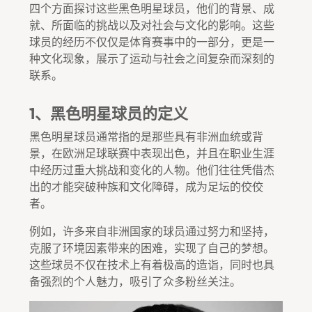
四个方面探讨这些黑色明星球员，他们的背景、成
就、所面临的挑战以及对社会与文化的影响。这些
球员的经历不仅仅是体育赛事中的一部分，更是一
种文化现象，展示了运动与社会之间复杂而深刻的
联系。
1、黑色明星球员的定义
黑色明星球员通常指的是那些具有非洲血统或背
景，在欧洲足球联赛中表现出色，并且在职业生涯
中经历过重大挑战和变化的人物。他们往往凭借杰
出的才能突破种族和文化障碍，成为足坛的佼佼
者。
例如，许多来自非洲国家的球员通过努力和坚持，
克服了环境因素带来的困难，实现了自己的梦想。
这些球员不仅在技术上有着极高的造诣，同时也具
备强烈的个人魅力，吸引了众多粉丝关注。