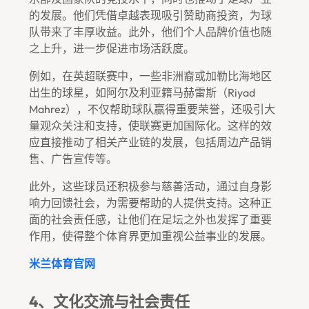
的发展。他们凭借卓越表现吸引赞助商投资，为球
队带来了丰厚收益。此外，他们个人品牌价值也随
之上升，进一步促进市场活跃度。
例如，在英超联赛中，一些非洲裔或加勒比海地区
出生的球星，如阿尔及利亚籍马赫雷斯（Riyad
Mahrez），不仅帮助球队赢得重要荣誉，还吸引大
量观众关注和支持，使联赛更加国际化。这样的效
应直接推动了相关产业链的发展，包括周边产品销
售、广告宣传等。
此外，这些球员还积极参与慈善活动，通过自身影
响力回馈社会，为需要帮助的人提供支持。这种正
面的社会责任感，让他们在足坛之外也发挥了重要
作用，使得整个体育界更加重视公益事业的发展。
米兰体育官网
4、文化交流与社会责任