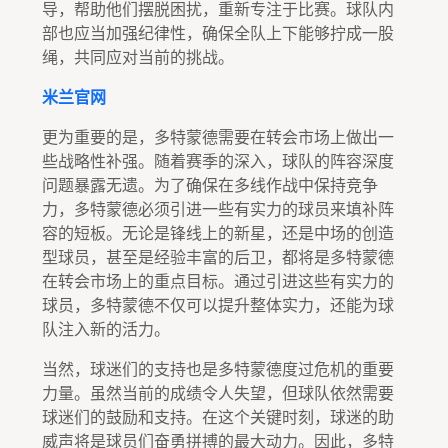
导，帮助他们摆脱困扰，重新专注于比赛。球队内
部也应当加强纪律性，确保全队上下能够拧成一股
绳，共同应对当前的挑战。
米兰官网
更为重要的是，多特蒙德需要在转会市场上做出一
些战略性补强。随着赛季的深入，球队的阵容深度
问题暴露无遗。为了确保在多线作战中保持竞争
力，多特蒙德必须引进一些有实力的球员来填补阵
容的短板。无论是锋线上的新星，还是中场的创造
型球员，甚至是经验丰富的后卫，都将是多特蒙德
在转会市场上的重点目标。通过引进这些有实力的
球员，多特蒙德不仅可以提升整体实力，还能为球
队注入新的活力。
当然，球迷们的支持也是多特蒙德度过危机的重要
力量。虽然当前的成绩令人失望，但球队依然需要
球迷们的鼓励和支持。在这个关键时刻，球迷的助
威声将是球员们奋勇拼搏的最大动力。因此，多特