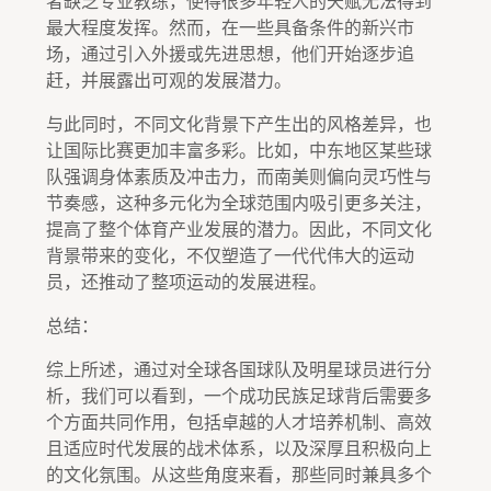
者缺乏专业教练，使得很多年轻人的天赋无法得到
最大程度发挥。然而，在一些具备条件的新兴市
场，通过引入外援或先进思想，他们开始逐步追
赶，并展露出可观的发展潜力。
与此同时，不同文化背景下产生出的风格差异，也
让国际比赛更加丰富多彩。比如，中东地区某些球
队强调身体素质及冲击力，而南美则偏向灵巧性与
节奏感，这种多元化为全球范围内吸引更多关注，
提高了整个体育产业发展的潜力。因此，不同文化
背景带来的变化，不仅塑造了一代代伟大的运动
员，还推动了整项运动的发展进程。
总结：
综上所述，通过对全球各国球队及明星球员进行分
析，我们可以看到，一个成功民族足球背后需要多
个方面共同作用，包括卓越的人才培养机制、高效
且适应时代发展的战术体系，以及深厚且积极向上
的文化氛围。从这些角度来看，那些同时兼具多个