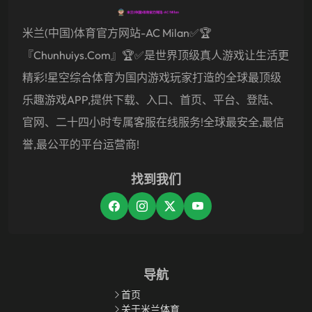
米兰(中国)体育官方网站-AC Milan✅🏆
『chunhuiys.com』🏆✅是世界顶级真人游戏让生活更
精彩!星空综合体育为国内游戏玩家打造的全球最顶级
乐趣游戏APP,提供下载、入口、首页、平台、登陆、
官网、二十四小时专属客服在线服务!全球最安全,最信
誉,最公平的平台运营商!
找到我们
导航
首页
关于米兰体育