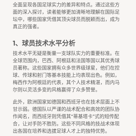
全面呈现各国足球实力的差异和特点。通过这些方
面的深入探讨，读者能够更加清晰地理解在国际足
坛中，哪些国家凭借其顶尖球员而脱颖而出，成为
真正的强者。
1、球员技术水平分析
技术水平无疑是衡量一支球队实力的重要标准。在
全球范围内，巴西、阿根廷和法国等国以其优秀球
员著称。这些国家拥有众多世界级球星，他们在控
球、传球和射门等基本技能上均表现出色。例如，
梅西作为阿根廷的代表，其个人技术精湛，而内马
尔则以灵活多变的风格赢得了众多赞誉。
此外，欧洲国家如德国和西班牙也在技术层面上不
甘示弱。德国队以严谨的战术配合和高效的团队协
作闻名，而西班牙则凭借其“蒂基塔卡”式的短传配
合，让对手防不胜防。这些不同风格的技战术体现
出各国在培养和选拔足球人才上的独特优势。