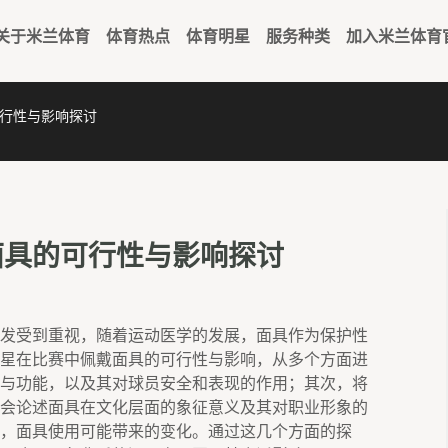
关于米兰体育
体育热点
体育明星
服务种类
加入米兰体育
行性与影响探讨
面具的可行性与影响探讨
发受到重视，随着运动医学的发展，面具作为保护性
星在比赛中佩戴面具的可行性与影响，从多个方面进
与功能，以及其对球员安全和表现的作用；其次，将
会论述面具在文化层面的象征意义及其对职业形象的
，面具使用可能带来的变化。通过这几个方面的探