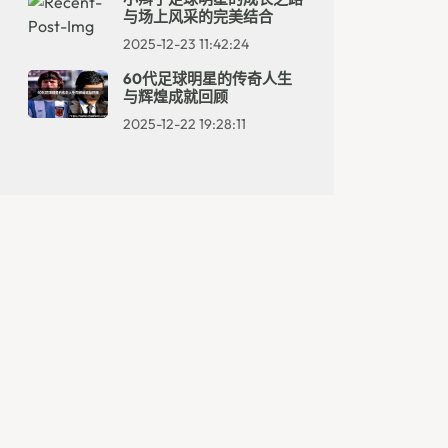
与场上风采的完美结合
2025-12-23 11:42:24
60代足球明星的传奇人生
与辉煌成就回顾
2025-12-22 19:28:11