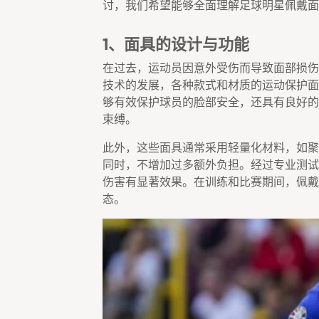
讨，我们希望能够全面理解足球明星佩戴面
1、面具的设计与功能
在过去，运动员因意外受伤而导致面部损伤
技术的发展，各种款式和材质的运动保护面
够有效保护球员的脸部安全，还具有良好的
束缚。
此外，这些面具通常采用轻量化材料，如聚
同时，不增加过多额外负担。经过专业测试
伤害有显著效果。在训练和比赛期间，佩戴
态。