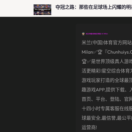
夺冠之路：那些在足球场上闪耀的明
米兰(中国)体育官方网站
Milan✅🏆『chunhuiys
🏆✅是世界顶级真人游
活更精彩!星空综合体育
游戏玩家打造的全球最
趣游戏APP,提供下载、
首页、平台、登陆、官
十四小时专属客服在线服
球最安全,最信誉,最公
运营商!