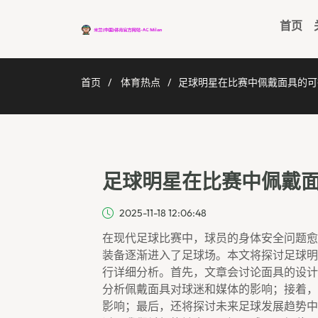
首页
首页
体育热点
足球明星在比赛中佩戴面具的可
足球明星在比赛中佩戴
2025-11-18 12:06:48
在现代足球比赛中，球员的身体安全问题愈
装备逐渐进入了足球场。本文将探讨足球明
行详细分析。首先，文章会讨论面具的设计
分析佩戴面具对球迷和媒体的影响；接着，
影响；最后，还将探讨未来足球发展趋势中