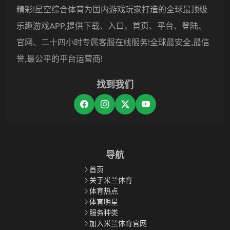
精彩!星空综合体育为国内游戏玩家打造的全球最顶级
乐趣游戏APP,提供下载、入口、首页、平台、登陆、
官网、二十四小时专属客服在线服务!全球最安全,最信
誉,最公平的平台运营商!
找到我们
导航
首页
关于米兰体育
体育热点
体育明星
服务种类
加入米兰体育官网