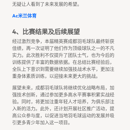
无疑让人看到了未来发展的希望。
Ac米兰体育
4、比赛结果及后续展望
经过激烈竞争，本届精英赛成都羽毛球队最终斩获
佳绩，再一次证明了他们作为顶级球队之一的不凡
实力。此次胜利不仅提升了团队士气，也为今后的
训练提供了丰富的数据依据。在总结比赛经验后，
全队上下意识到需要继续加强技战术水平，更加注
重身体素质训练，以迎接未来更大的挑战。
展望未来，成都羽毛球队将继续优化战略布局，加
强技术创新，通过参加更多高水平赛事积累实战经
验。同时，将更加注重年轻人才培养，为俱乐部注
入新的活力。此外，还计划开展社区推广活动，提
高公众参与度，以促进当地羽毛球运动的发展并吸
引更多青少年加入这一项目。