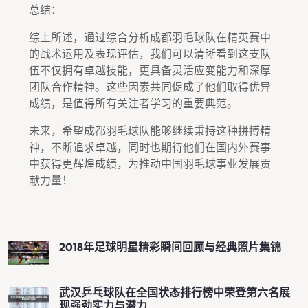
总结：
综上所述，通过综合分析成都羽毛球队在精英赛中
的战术运用及表现评估，我们可以清晰看到这支队
伍不仅拥有卓越技能，更具备灵活应变能力和深厚
团队合作精神。这些因素共同促成了他们取得优异
成绩，是值得所有关注者学习的重要典范。
未来，希望成都羽毛球队能够继续秉持这种拼搏精
神，不断追求卓越，同时也期待他们在国内外赛事
中获得更辉煌成绩，为推动中国羽毛球事业发展贡
献力量！
2018年足球明星精彩瞬间回顾与经典照片集锦
武汉乒乓球队在全国状态排行榜中荣登第六名展
现强劲实力与潜力