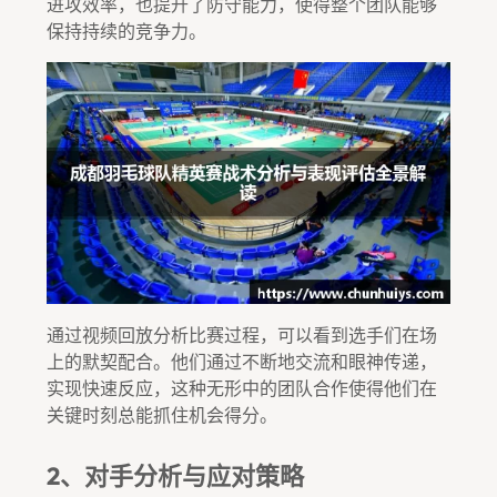
进攻效率，也提升了防守能力，使得整个团队能够
保持持续的竞争力。
通过视频回放分析比赛过程，可以看到选手们在场
上的默契配合。他们通过不断地交流和眼神传递，
实现快速反应，这种无形中的团队合作使得他们在
关键时刻总能抓住机会得分。
2、对手分析与应对策略