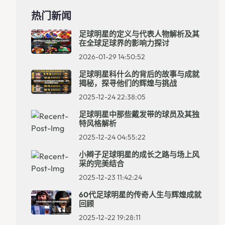
热门新闻
足球明星的定义与代表人物解析及其
在全球足球界的影响力探讨
2026-01-29 14:50:52
足球明星科什么的背后的故事与成就
揭秘，探寻他们的辉煌与挑战
2025-12-24 22:38:05
足球明星中那些戴发带的球员及其独
特风格解析
2025-12-24 04:55:22
小辫子足球明星的成长之路与场上风
采的完美结合
2025-12-23 11:42:24
60代足球明星的传奇人生与辉煌成就
回顾
2025-12-22 19:28:11