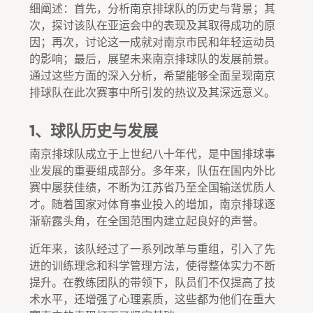
细阐述：首先，分析南京排球队的历史与背景；其
次，探讨该队在亚运会中的表现及其取得成功的原
因；再次，讨论这一成就对南京市民和年轻运动员
的影响；最后，展望未来南京排球队的发展前景。
通过这些方面的深入分析，希望能够全面呈现南京
排球队在此次赛事中所引发的热议及其深远意义。
1、球队历史与发展
南京排球队成立于上世纪八十年代，是中国排球事
业发展的重要组成部分。多年来，队伍在国内外比
赛中屡获佳绩，不断为江苏省乃至全国输送优质人
才。随着国家对体育事业投入的增加，南京排球逐
渐崭露头角，在全国范围内建立起良好的声誉。
近年来，该队经过了一系列改革与重组，引入了先
进的训练理念和科学管理方法，使得整体实力不断
提升。在教练团队的带领下，队员们不仅提高了技
术水平，还增强了心理素质，这些都为他们在重大