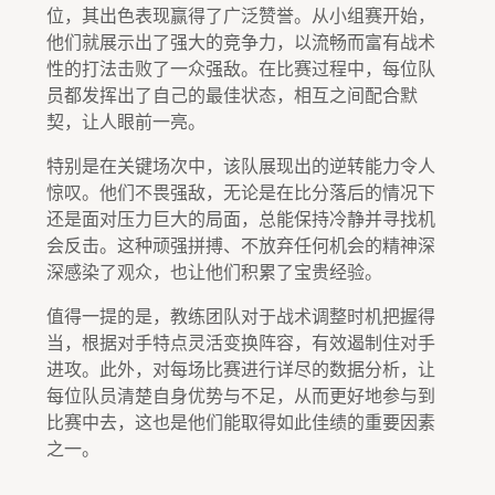
位，其出色表现赢得了广泛赞誉。从小组赛开始，
他们就展示出了强大的竞争力，以流畅而富有战术
性的打法击败了一众强敌。在比赛过程中，每位队
员都发挥出了自己的最佳状态，相互之间配合默
契，让人眼前一亮。
特别是在关键场次中，该队展现出的逆转能力令人
惊叹。他们不畏强敌，无论是在比分落后的情况下
还是面对压力巨大的局面，总能保持冷静并寻找机
会反击。这种顽强拼搏、不放弃任何机会的精神深
深感染了观众，也让他们积累了宝贵经验。
值得一提的是，教练团队对于战术调整时机把握得
当，根据对手特点灵活变换阵容，有效遏制住对手
进攻。此外，对每场比赛进行详尽的数据分析，让
每位队员清楚自身优势与不足，从而更好地参与到
比赛中去，这也是他们能取得如此佳绩的重要因素
之一。