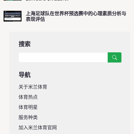
上海足球队在世界杯预选赛中的心理素质分析与
表现评估
搜索
导航
关于米兰体育
体育热点
体育明星
服务种类
加入米兰体育官网