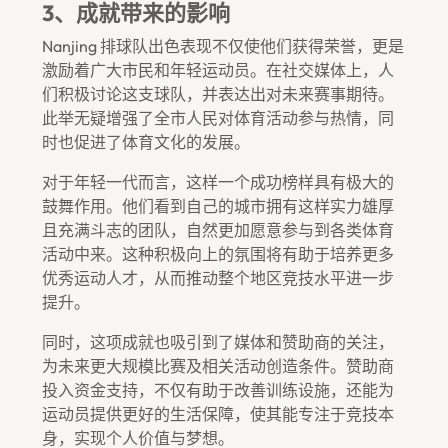
3、成就带来的影响
Nanjing 排球队出色表现不仅使他们获得荣誉，更是
激励着广大市民和年轻运动员。在社交媒体上，人
们积极讨论这支球队，并表达出对未来赛事期待。
此举无疑增强了全市人民对体育活动参与热情，同
时也促进了体育文化的发展。
对于年轻一代而言，这样一个成功榜样具有极大的
鼓舞作用。他们看到自己的城市拥有这样实力雄厚
且充满斗志的团队，自然更加愿意参与到各类体育
活动中来。这种积极向上的氛围将有助于培养更多
优秀运动人才，从而推动整个地区竞技水平进一步
提升。
同时，这项成就也吸引到了媒体和赞助商的关注，
为未来更大规模比赛及相关活动创造条件。赞助商
投入资金支持，不仅有助于改善训练设施，还能为
运动员提供更好的生活保障，使其能专注于竞技本
身，实现个人价值与梦想。