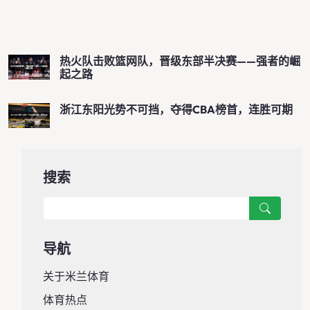
热火队击败篮网队，晋级东部半决赛——强者的崛
起之路
浙江东阳光势不可挡，夺得CBA榜首，连胜可期
搜索
导航
关于米兰体育
体育热点