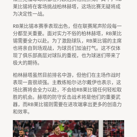
莱比锡将在客场挑战柏林赫塔，这场比赛无疑将成
为决定性一战。
RB莱比锡本赛季表现出色，但在联赛尾声阶段每一
分都至关重要。面对实力不俗的柏林赫塔，RB莱比
锡需要全力以赴。为了激励球队，RB莱比锡的主席
也将亲自到场观战，为球员们加油打气。这不仅体
现了俱乐部高层对球队的重视，也为球迷们带来了
极大的期待。
柏林赫塔虽然目前排名中游，但他们在主场作战时
表现一直很顽强。主教练帕尔·达尔戴伊也表示，这
场比赛将会全力以赴，不会给RB莱比锡任何轻松取
胜的机会。赫塔的防守反击战术将是他们的重要武
器，而RB莱比锡则需要在进攻端拿出更多的创造力
和效率。