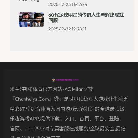
2025-12-23 11:42:24
60代足球明星的传奇人生与辉煌成就
回顾
2025-12-22 19:28:11
米兰(中国)体育官方网站-AC Milan✅🏆
『chunhuiys.com』🏆✅是世界顶级真人游戏让生活更
精彩!星空综合体育为国内游戏玩家打造的全球最顶级
乐趣游戏APP,提供下载、入口、首页、平台、登陆、
官网、二十四小时专属客服在线服务!全球最安全,最信