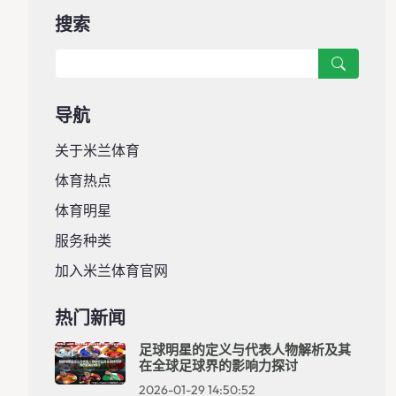
搜索
导航
关于米兰体育
体育热点
体育明星
服务种类
加入米兰体育官网
热门新闻
足球明星的定义与代表人物解析及其
在全球足球界的影响力探讨
2026-01-29 14:50:52