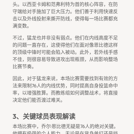
头。以西亚卡姆和范弗利特为首的核心阵容，在防
守端给对手施加了巨大压力。他们善于利用快速反
击以及外线投射来撕开防线，使得每一场比赛都充
满变数。
不过，猛龙也并非没有弱点。他们在内线高度不足
的问题一直存在，这使得他们在面对像恩比德这样
的顶级中锋时可能会陷入被动。此外，若外线手感
不佳，则很容易导致进攻出现瓶颈，从而影响整场
比赛节奏。
因此，对于猛龙来说，本场比赛需要找到有效的方
法来限制76人的内线优势，同时提高自身投篮命中
率，以增强胜算。而教练组如何调整战术，将直接
决定他们能否渡过难关。
3、关键球员表现解读
本场比赛中，乔尔·恩比德无疑是76人的绝对关键。
他拥有极强的个人能力，无论是在背身单打还是挡