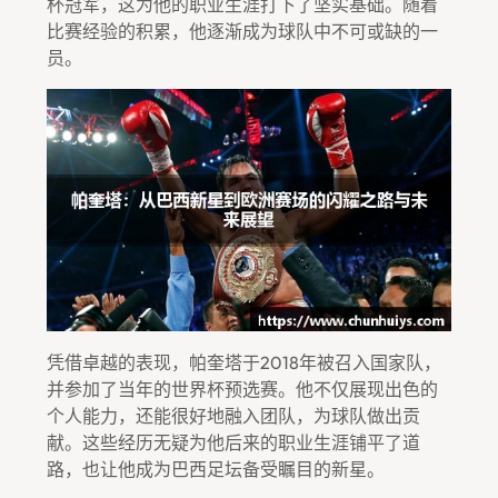
杯冠军，这为他的职业生涯打下了坚实基础。随着
比赛经验的积累，他逐渐成为球队中不可或缺的一
员。
凭借卓越的表现，帕奎塔于2018年被召入国家队，
并参加了当年的世界杯预选赛。他不仅展现出色的
个人能力，还能很好地融入团队，为球队做出贡
献。这些经历无疑为他后来的职业生涯铺平了道
路，也让他成为巴西足坛备受瞩目的新星。