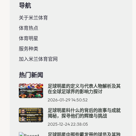
导航
关于米兰体育
体育热点
体育明星
服务种类
加入米兰体育官网
热门新闻
足球明星的定义与代表人物解析及其
在全球足球界的影响力探讨
2026-01-29 14:50:52
足球明星科什么的背后的故事与成就
揭秘，探寻他们的辉煌与挑战
2025-12-24 22:38:05
足球明星中那些戴发带的球员及其独