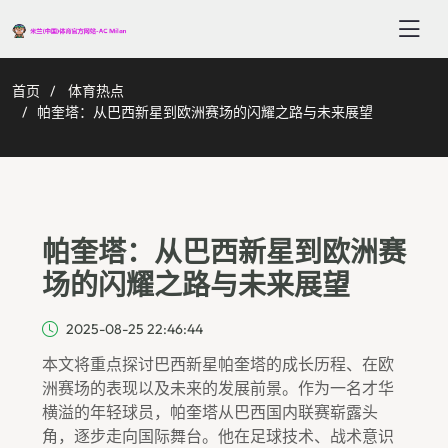
首页
体育热点
帕奎塔：从巴西新星到欧洲赛场的闪耀之路与未来展望
帕奎塔：从巴西新星到欧洲赛
场的闪耀之路与未来展望
2025-08-25 22:46:44
本文将重点探讨巴西新星帕奎塔的成长历程、在欧
洲赛场的表现以及未来的发展前景。作为一名才华
横溢的年轻球员，帕奎塔从巴西国内联赛崭露头
角，逐步走向国际舞台。他在足球技术、战术意识