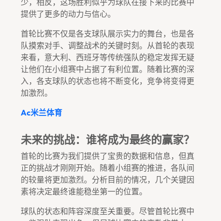
少，相反，这场胜利似乎为球队在接下来的比赛中
提供了更多的动力与信心。
首轮比赛不仅是各支球队展示实力的舞台，也是各
队摸索对手、调整战术的关键时刻。从首轮的表现
来看，意大利、西班牙等传统强队的稳定发挥无疑
让他们在小组赛中占据了有利位置。随着比赛的深
入，各支球队的状态也将不断变化，竞争将变得更
加激烈。
Ac米兰体育
未来的挑战：谁将成为最终的赢家？
首轮的比赛为我们提供了宝贵的数据和信息，但真
正的挑战才刚刚开始。随着小组赛的推进，各队间
的较量将更加激烈。分析目前的情况，几个关键因
素将决定最终谁能稳坐第一的位置。
球队的状态和阵容深度至关重要。尽管首轮比赛中