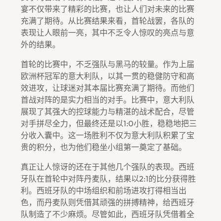
宴不仅带来了精彩的比赛，也让人们对未来的比赛
充满了期待。从比赛结果来看，首轮战罢，各队的
表现让人眼前一亮，其中不乏令人惊叹的亮点与意
外的结果。
首轮的比赛中，不乏强队与黑马的较量。作为上届
欧洲杯冠军的意大利队，以其一贯的稳健防守和高
效进攻，让球迷对其本届比赛充满了期待。而他们
首战对阵的是实力相当的对手。比赛中，意大利队
展现了其强大的控球能力与精湛的战术配合，尽管
对手拼尽全力，但最终还是以1:0小胜，稳稳地把三
分收入囊中。这一场胜利不仅为意大利队积累了宝
贵的积分，也为他们稳坐小组第一奠定了基础。
真正让人惊讶的还在于其他几个强队的表现。西班
牙队在首轮中对阵丹麦队，结果以2:1的比分获得胜
利。西班牙队的中场组织和前场进攻打得相当出
色，而丹麦队则凭借其顽强的拼搏精神，给西班牙
队制造了不少麻烦。尽管如此，西班牙队凭借着全