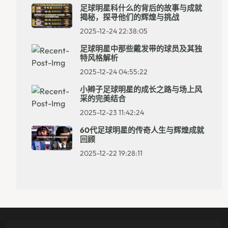
足球明星科什么的背后的故事与成就
揭秘，探寻他们的辉煌与挑战
2025-12-24 22:38:05
足球明星中那些戴发带的球员及其独
特风格解析
2025-12-24 04:55:22
小辫子足球明星的成长之路与场上风
采的完美结合
2025-12-23 11:42:24
60代足球明星的传奇人生与辉煌成就
回顾
2025-12-22 19:28:11