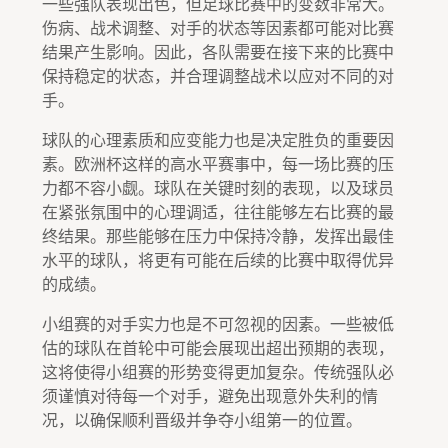
一些强队表现出色，但足球比赛中的变数非常大。
伤病、战术调整、对手的状态等因素都可能对比赛
结果产生影响。因此，各队需要在接下来的比赛中
保持稳定的状态，并合理调整战术以应对不同的对
手。
球队的心理素质和应变能力也是决定胜负的重要因
素。欧洲杯这样的高水平赛事中，每一场比赛的压
力都不容小觑。球队在关键时刻的表现，以及球员
在紧张氛围中的心理调适，往往能够左右比赛的最
终结果。那些能够在压力中保持冷静，发挥出最佳
水平的球队，将更有可能在后续的比赛中取得优异
的成绩。
小组赛的对手实力也是不可忽视的因素。一些被低
估的球队在首轮中可能会展现出超出预期的表现，
这将使得小组赛的形势变得更加复杂。传统强队必
须谨慎对待每一个对手，避免出现意外失利的情
况，以确保顺利晋级并争夺小组第一的位置。