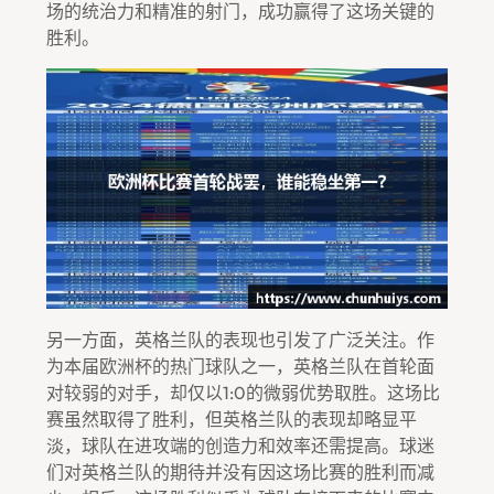
场的统治力和精准的射门，成功赢得了这场关键的
胜利。
另一方面，英格兰队的表现也引发了广泛关注。作
为本届欧洲杯的热门球队之一，英格兰队在首轮面
对较弱的对手，却仅以1:0的微弱优势取胜。这场比
赛虽然取得了胜利，但英格兰队的表现却略显平
淡，球队在进攻端的创造力和效率还需提高。球迷
们对英格兰队的期待并没有因这场比赛的胜利而减