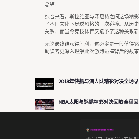
总结：
综合来看，斯拉维亚与泽尼特之间这场精彩
了不同文化下足球风格的一次碰撞。从历史
关系，而当今竞技体育又赋予了这种关系新
无论最终谁获得胜利，这必定是一段值得铭
助读者更深入理解此次激烈碰撞背后的故事
2018年快船与湖人队精彩对决全场
NBA太阳与鹈鹕精彩对决回放全程