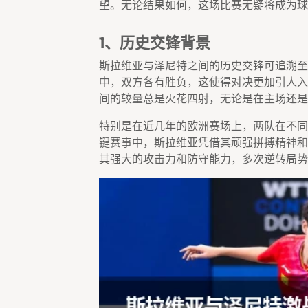
望。无论结果如何，这场比赛无疑将成为球
1、历史交锋背景
斯拉维亚与泽尼特之间的历史交锋可追溯至
中，双方各有胜负，这使得对决更加引人入
间的较量总是火花四射，无论是在主场还是
特别是在近几年的欧洲赛场上，两队在不同
键赛事中，斯拉维亚凭借其顽强拼搏精神和
其强大的攻击力和防守能力，多次逆转局势