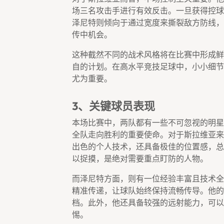
场三名攻击手进行有效反击。一旦获得控球
泽尼特则倾向于通过宽度来撕裂敌方防线，
传中机会。
这种截然不同的战术风格将在比赛中形成鲜
自的计划。在高水平竞技足球中，小小细节
尤为重要。
3、关键球员表现
本场比赛中，两队都有一些不可忽视的明星
全队走向胜利的重要使命。对于斯拉维亚来
出色的个人技术，还具备极佳的位置感，总
以捉摸，是绝对需要重点盯防的人物。
而泽尼特方面，则有一位经验丰富且技术全面的
精准传递，让球队始终保持流畅传导。他的
档。此外，他还具备较强的远射能力，可以
惕。