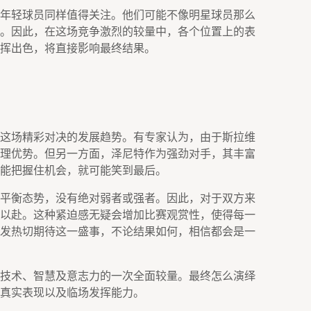
年轻球员同样值得关注。他们可能不像明星球员那么
。因此，在这场竞争激烈的较量中，各个位置上的表
挥出色，将直接影响最终结果。
这场精彩对决的发展趋势。有专家认为，由于斯拉维
理优势。但另一方面，泽尼特作为强劲对手，其丰富
能把握住机会，就可能笑到最后。
平衡态势，没有绝对弱者或强者。因此，对于双方来
以赴。这种紧迫感无疑会增加比赛观赏性，使得每一
发热切期待这一盛事，不论结果如何，相信都会是一
技术、智慧及意志力的一次全面较量。最终怎么演绎
真实表现以及临场发挥能力。