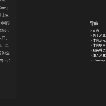
-AC
.com』
戏让生
为国内
导航
顶级乐
首页
关于米兰
入口、
体育热点
体育明星
网、二
服务种类
务!全
加入米兰
Sitemap
平的平台