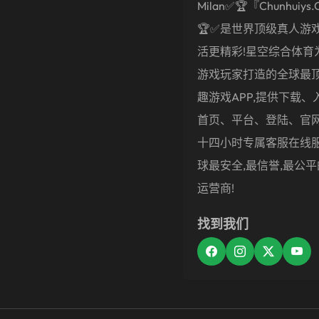
Milan✅🏆『chunhuiys
🏆✅是世界顶级真人游
活更精彩!星空综合体育
游戏玩家打造的全球最
趣游戏APP,提供下载、
首页、平台、登陆、官
十四小时专属客服在线服
球最安全,最信誉,最公
运营商!
找到我们