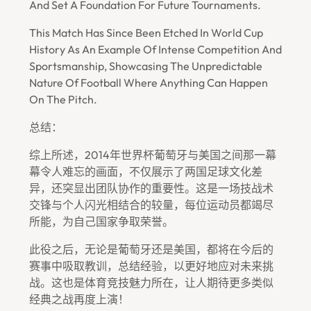
And Set A Foundation For Future Tournaments.
This Match Has Since Been Etched In World Cup
History As An Example Of Intense Competition And
Sportsmanship, Showcasing The Unpredictable
Nature Of Football Where Anything Can Happen
On The Pitch.
总结：
综上所述，2014年世界杯葡萄牙与美国之间那一幕
幕令人难忘的画面，不仅展示了两国足球文化差
异，还突显出团队协作的重要性。这是一场技战术
交锋与个人闪光相结合的较量，每位运动员都竭尽
所能，为自己国家争取荣誉。
此役之后，无论是葡萄牙还是美国，都将在今后的
赛事中吸取教训，总结经验，以更好地应对未来挑
战。这也是体育竞技魅力所在，让人期待更多类似
经典之战再度上演！