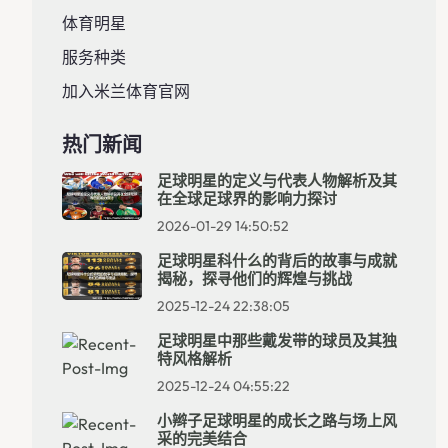
体育明星
服务种类
加入米兰体育官网
热门新闻
足球明星的定义与代表人物解析及其
在全球足球界的影响力探讨
2026-01-29 14:50:52
足球明星科什么的背后的故事与成就
揭秘，探寻他们的辉煌与挑战
2025-12-24 22:38:05
足球明星中那些戴发带的球员及其独
特风格解析
2025-12-24 04:55:22
小辫子足球明星的成长之路与场上风
采的完美结合