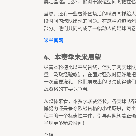
奠定基础。此外，他对于跑位空间的把握也
当然，还有一些替补登场后的球员同样给人
段时间内球队出现的问题。在这种紧迫激烈
部分。他们共同构成了一幅动人的足球画卷
米兰官网
4、本赛季未来展望
尽管本轮德比以平局告终，但对于两支球队
量中汲取经验教训，在面对强敌时更好地把
一次重要洗礼，他们展现出的韧劲使得他们
战资格的重要竞争者。
从整体来看，本赛季联赛还长，各支球队都
懈努力还是争夺欧战资格的小组厮杀，每个
程中的一个标志性事件，引导两队朝着正确
呈现更多精彩瞬间！
总结：