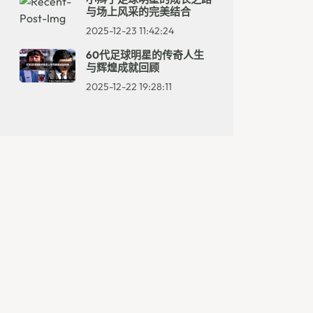
与场上风采的完美结合
2025-12-23 11:42:24
60代足球明星的传奇人生
与辉煌成就回顾
2025-12-22 19:28:11