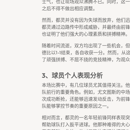
士气，也让现场观众沸腾不已。同时，这一
之后不得不做出相应调整。
然而，都灵并没有因为失球而放弃，他们迅
都灵通过边路传中形成威胁，并最终由前锋
也证明了他们强大的心理素质和拼搏精神。
随着时间流逝，双方均出现了一些机会，但
德比以1-1结束，各自收获一分。然而，
了顽强拼搏、不屈不挠的竞技精神，为观众
3、球员个人表现分析
本场比赛中，有几位球员尤其值得关注。他
队前行的重要角色。例如，尤文图斯的中场
次成功断抢，还能够迅速发动反击，为前锋
队能够掌控节奏的重要原因之一。
相对而言，都灵的一名年轻前锋同样表现突
帮助球队打入扳平进球。他那种难得的大心