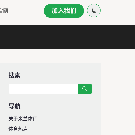
加入我们
官网
搜索
导航
关于米兰体育
体育热点