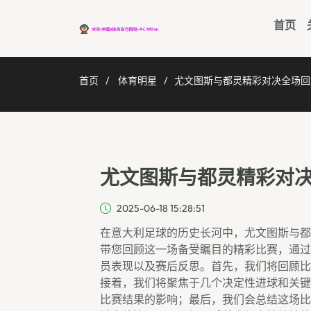
首页
首页
体育明星
尤文图斯与都灵精彩对决全场回
尤文图斯与都灵精彩对
2025-06-18 15:28:51
在意大利足球的历史长河中，尤文图斯与都
带您回顾这一场备受瞩目的精彩比赛，通过
员表现以及赛后反思。首先，我们将回顾比
接着，我们将聚焦于几个决定性进球和关键
比赛结果的影响；最后，我们会总结这场比