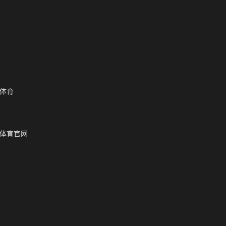
体育
体育官网