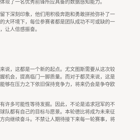
体现了一名优秀前锋所应具备的数据感知能力。
留下深刻印象，他们用积极奔跑和勇敢拼抢弥补了一
的大环境下，每位参赛者都是团队成功不可或缺的一
，让人倍感振奋。
来说，这都是一个新的起点。尤文图斯需要从这次较
握机会，提高临门一脚质量。而对于都灵来说，这是
能够在压力之下依旧保持竞争力，将来仍会是争夺欧
有许多可能性等待发掘。因此，不论是追求冠军的不
球队都有自己的目标与愿景。本轮德比将成为未来征
方向继续奋斗。不禁让人期待接下来每一轮赛事，将