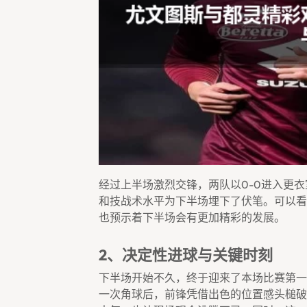
经过上半场激烈交锋，两队以0-0进入更
和技战术水平为下半场埋下了伏笔。可以看
也预示着下半场会有更加精彩的发展。
2、决定性进球与关键时刻
下半场开始不久，终于迎来了本场比赛第一
一次角球后，前锋凭借出色的位置感头槌破