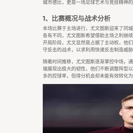
城市德比，更是一场足球艺术与竞技精神的
1、比赛概况与战术分析
本场比赛于主场进行，尤文图斯迎来了同城
各有不同，尤文图斯希望借助主场之利继续
开局阶段，尤文显然是占据了主动权，他们
守反击的战术，以求利用快速反击制造威胁
随着时间推移，尤文图斯逐渐掌控中场，通
端展现出极大的韧性，他们不断调整阵型以
多的控球率，但得分机会却未能有效转化为