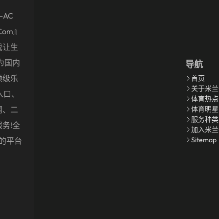
-AC
.com』
戏让生
为国内
导航
顶级乐
首页
关于米兰
入口、
体育热点
体育明星
网、二
服务种类
务!全
加入米兰
Sitemap
平的平台