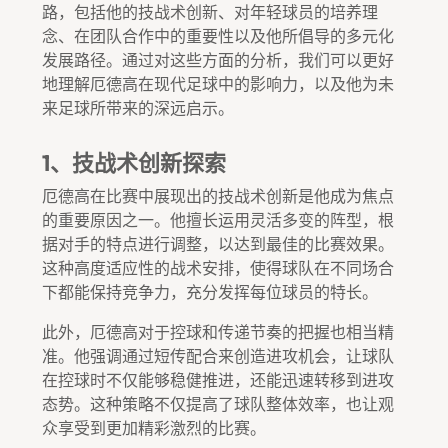
路，包括他的技战术创新、对年轻球员的培养理
念、在团队合作中的重要性以及他所倡导的多元化
发展路径。通过对这些方面的分析，我们可以更好
地理解厄德高在现代足球中的影响力，以及他为未
来足球所带来的深远启示。
1、技战术创新探索
厄德高在比赛中展现出的技战术创新是他成为焦点
的重要原因之一。他擅长运用灵活多变的阵型，根
据对手的特点进行调整，以达到最佳的比赛效果。
这种高度适应性的战术安排，使得球队在不同场合
下都能保持竞争力，充分发挥每位球员的特长。
此外，厄德高对于控球和传递节奏的把握也相当精
准。他强调通过短传配合来创造进攻机会，让球队
在控球时不仅能够稳健推进，还能迅速转移到进攻
态势。这种策略不仅提高了球队整体效率，也让观
众享受到更加精彩激烈的比赛。