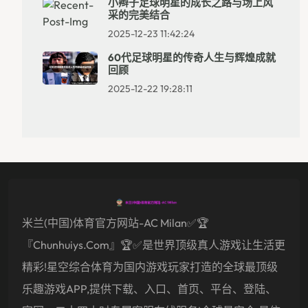
小辫子足球明星的成长之路与场上风
采的完美结合
2025-12-23 11:42:24
60代足球明星的传奇人生与辉煌成就
回顾
2025-12-22 19:28:11
米兰(中国)体育官方网站-AC Milan✅🏆
『chunhuiys.com』🏆✅是世界顶级真人游戏让生活更
精彩!星空综合体育为国内游戏玩家打造的全球最顶级
乐趣游戏APP,提供下载、入口、首页、平台、登陆、