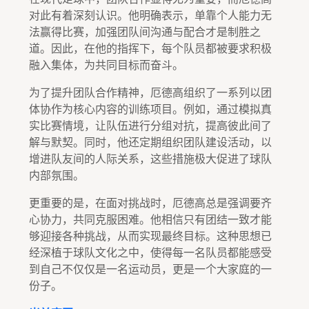
对此有着深刻认识。他明确表示，单靠个人能力无
法赢得比赛，加强团队间沟通与配合才是制胜之
道。因此，在他的指挥下，每个队员都被要求积极
融入集体，为共同目标而奋斗。
为了提升团队合作精神，厄德高组织了一系列以团
体协作为核心内容的训练项目。例如，通过模拟真
实比赛情境，让队伍进行分组对抗，提高彼此间了
解与默契。同时，他还定期组织团队建设活动，以
增进队友间的人际关系，这些措施极大促进了球队
内部氛围。
更重要的是，在面对挑战时，厄德高总是强调要齐
心协力，共同克服困难。他相信只有团结一致才能
够迎接各种挑战，从而实现最终目标。这种思想已
经深植于球队文化之中，使得每一名队员都能感受
到自己不仅仅是一名运动员，更是一个大家庭的一
份子。