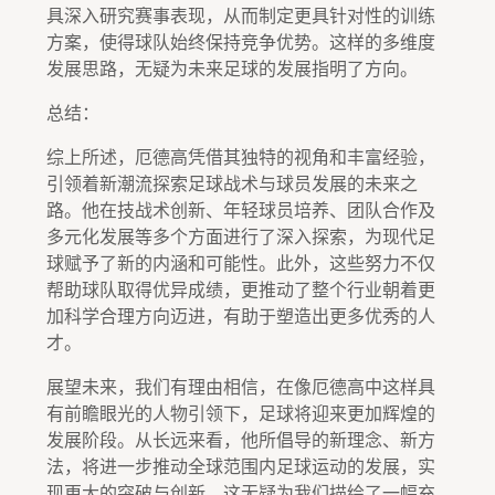
具深入研究赛事表现，从而制定更具针对性的训练
方案，使得球队始终保持竞争优势。这样的多维度
发展思路，无疑为未来足球的发展指明了方向。
总结：
综上所述，厄德高凭借其独特的视角和丰富经验，
引领着新潮流探索足球战术与球员发展的未来之
路。他在技战术创新、年轻球员培养、团队合作及
多元化发展等多个方面进行了深入探索，为现代足
球赋予了新的内涵和可能性。此外，这些努力不仅
帮助球队取得优异成绩，更推动了整个行业朝着更
加科学合理方向迈进，有助于塑造出更多优秀的人
才。
展望未来，我们有理由相信，在像厄德高中这样具
有前瞻眼光的人物引领下，足球将迎来更加辉煌的
发展阶段。从长远来看，他所倡导的新理念、新方
法，将进一步推动全球范围内足球运动的发展，实
现更大的突破与创新。这无疑为我们描绘了一幅充