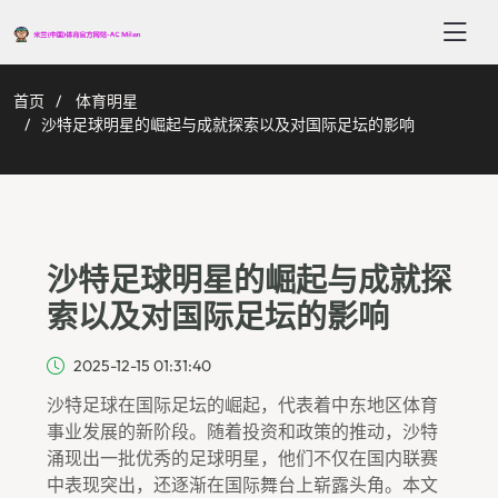
首页
体育明星
沙特足球明星的崛起与成就探索以及对国际足坛的影响
沙特足球明星的崛起与成就探
索以及对国际足坛的影响
2025-12-15 01:31:40
沙特足球在国际足坛的崛起，代表着中东地区体育
事业发展的新阶段。随着投资和政策的推动，沙特
涌现出一批优秀的足球明星，他们不仅在国内联赛
中表现突出，还逐渐在国际舞台上崭露头角。本文