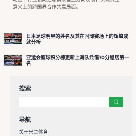
意义上的跨国界合作共赢局面。
日本足球明星的姓名及其在国际赛场上的辉煌成
就分析
亚运会篮球积分榜更新上海队凭借70分稳居第一
名
搜索
导航
关于米兰体育