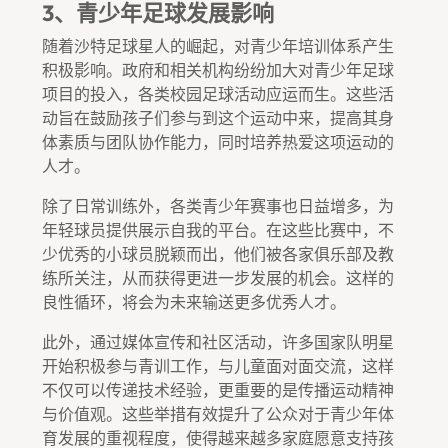
3、青少年足球发展影响
随着沙特足球星人的崛起，对青少年培训体系产生
积极影响。政府和相关机构纷纷加大对青少年足球
项目的投入，各类校园足球活动应运而生。这些活
动旨在鼓励孩子们参与到这个运动中来，提高其身
体素质与团队协作能力，同时培养热爱这项运动的
人才。
除了日常训练外，各类青少年赛事也日益增多，为
年轻球员提供展示自我的平台。在这些比赛中，不
少优秀的小球员脱颖而出，他们被各家俱乐部及教
练所关注，从而获得更进一步发展的机会。这样的
良性循环，将会为未来输送更多优秀人才。
此外，通过媒体宣传和社区活动，许多国家队明星
开始积极参与青训工作，与儿童面对面交流，这样
不仅可以传递技术经验，更重要的是传播运动精神
与价值观。这些举措有效提升了公众对于青少年体
育发展的重视程度，使得越来越多家庭愿意支持孩