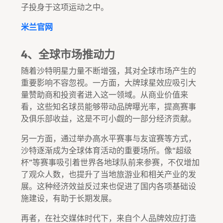
子投身于这项运动之中。
米兰官网
4、全球市场推动力
随着沙特明星力量不断增强，其对全球市场产生的
重要影响不容忽视。一方面，大牌球星效应吸引大
量赞助商和投资者进入这一领域。从商业价值来
看，这些知名球员能够带动品牌曝光率，提高赛事
及俱乐部收益，这是不可小觑的一部分经济贡献。
另一方面，通过举办高水平赛事与友谊赛等方式，
沙特逐渐成为全球体育活动的重要场所。像“超级
杯”等赛事吸引着世界各地球队前来参赛，不仅增加
了观众人数，也提升了当地旅游业和相关产业的发
展。这种经济效益反过来也促进了国内各项基础设
施建设，有助于长期发展。
再者，在社交媒体时代下，来自个人品牌效应打造