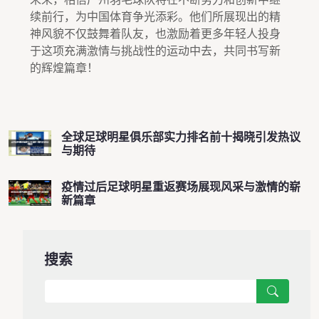
续前行，为中国体育争光添彩。他们所展现出的精
神风貌不仅鼓舞着队友，也激励着更多年轻人投身
于这项充满激情与挑战性的运动中去，共同书写新
的辉煌篇章！
全球足球明星俱乐部实力排名前十揭晓引发热议
与期待
疫情过后足球明星重返赛场展现风采与激情的崭
新篇章
搜索