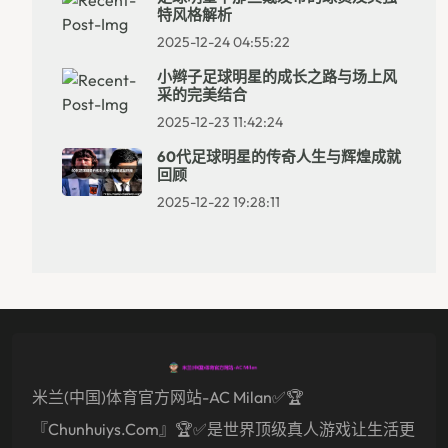
特风格解析
2025-12-24 04:55:22
小辫子足球明星的成长之路与场上风
采的完美结合
2025-12-23 11:42:24
60代足球明星的传奇人生与辉煌成就
回顾
2025-12-22 19:28:11
米兰(中国)体育官方网站-AC Milan✅🏆
『chunhuiys.com』🏆✅是世界顶级真人游戏让生活更