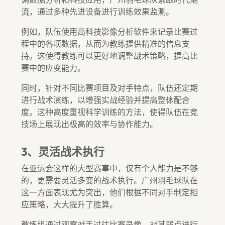
流，通过多种先进设备进行训练效果监测。
例如，队伍使用高科技影像分析软件来记录比赛过
程中的各项数据，从而为教练提供精准的信息支
持。这使得教练可以更好地调整战术策略，提高比
赛中的应变能力。
同时，针对不同比赛项目及对手特点，队伍还定期
进行战术演练，以增强实战经验并提高整体配合
度。这种高度重视科学训练的方法，使得队伍在竞
技场上展现出极高的效率与协作能力。
3、灵活战术执行
在亚运会这样的大型赛事中，仅有个人能力是不够
的，更需要灵活多变的战术执行。广州羽毛球队在
这一方面表现尤为突出，他们根据不同对手制定相
应策略，大大提升了胜算。
教练组通过观察对手过往比赛录像，对其弱点进行