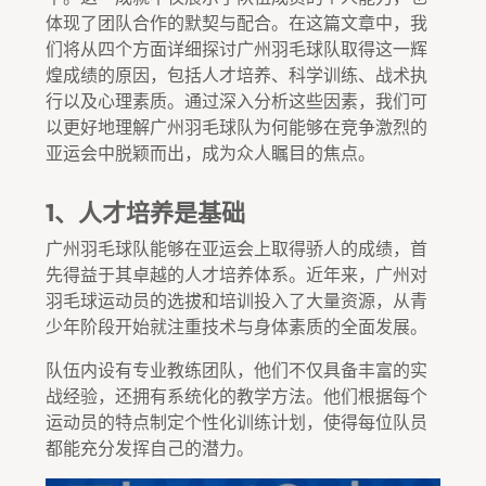
体现了团队合作的默契与配合。在这篇文章中，我
们将从四个方面详细探讨广州羽毛球队取得这一辉
煌成绩的原因，包括人才培养、科学训练、战术执
行以及心理素质。通过深入分析这些因素，我们可
以更好地理解广州羽毛球队为何能够在竞争激烈的
亚运会中脱颖而出，成为众人瞩目的焦点。
1、人才培养是基础
广州羽毛球队能够在亚运会上取得骄人的成绩，首
先得益于其卓越的人才培养体系。近年来，广州对
羽毛球运动员的选拔和培训投入了大量资源，从青
少年阶段开始就注重技术与身体素质的全面发展。
队伍内设有专业教练团队，他们不仅具备丰富的实
战经验，还拥有系统化的教学方法。他们根据每个
运动员的特点制定个性化训练计划，使得每位队员
都能充分发挥自己的潜力。