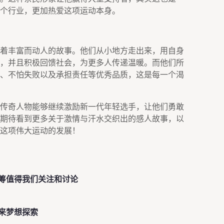
个行业，更加热爱这项运动本身。
着丰富而动人的故事。他们从小地方走出来，用自身
，并且积极回馈社会，为更多人传递温暖。而他们所
、不怕失败以及承担责任等优秀品质，这是每一个渴
传奇人物能够继续激励新一代年轻选手，让他们勇敢
期待看到更多关于激情与汗水交织出的感人故事，以
这项伟大运动的发展！
筹值得我们关注和讨论
来梦想探索