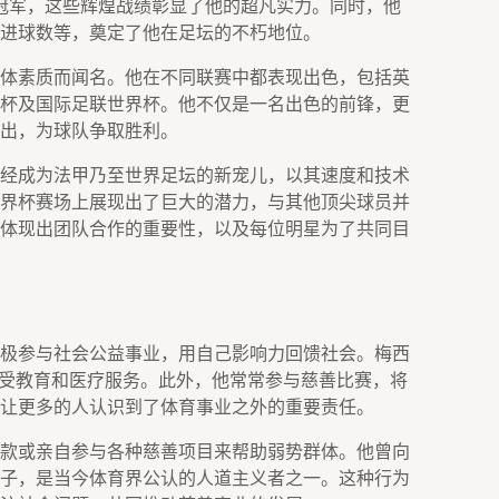
冠军，这些辉煌战绩彰显了他的超凡实力。同时，他
进球数等，奠定了他在足坛的不朽地位。
体素质而闻名。他在不同联赛中都表现出色，包括英
杯及国际足联世界杯。他不仅是一名出色的前锋，更
出，为球队争取胜利。
经成为法甲乃至世界足坛的新宠儿，以其速度和技术
界杯赛场上展现出了巨大的潜力，与其他顶尖球员并
体现出团队合作的重要性，以及每位明星为了共同目
极参与社会公益事业，用自己影响力回馈社会。梅西
接受教育和医疗服务。此外，他常常参与慈善比赛，将
让更多的人认识到了体育事业之外的重要责任。
款或亲自参与各种慈善项目来帮助弱势群体。他曾向
子，是当今体育界公认的人道主义者之一。这种行为