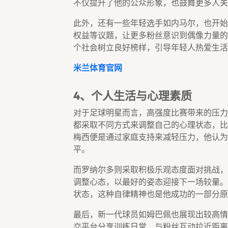
不仅提升了他的公众形象，也鼓舞更多人关
此外，还有一些年轻选手如内马尔，也开始
权益等议题，让更多粉丝意识到偶像力量的
个社会树立良好榜样，引导年轻人热爱生活
米兰体育官网
4、个人生活与心理素质
对于足球明星而言，高强度比赛带来的压力
都采取不同方式来调整自己的心理状态，比
梅西便是通过家庭支持来减轻压力，他认为
平。
而罗纳尔多则采取积极乐观态度面对挑战，
调整心态，以最好的姿态迎接下一场较量。
状态，这种自律精神也是他成功的一部分原
最后，新一代球员如姆巴佩也展现出较高情
交平台分享训练日常，与粉丝互动拉近距离