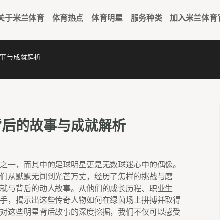
关于米兰体育
体育热点
体育明星
服务种类
加入米兰体育
事与成就解析
背后的故事与成就解析
之一，而其中的足球明星更是无数球迷心中的偶像。
们从默默无闻到光芒万丈，经历了怎样的挑战与磨
就与背后的动人故事。从他们的成长历程、职业生
手，揭示出这些传奇人物如何在绿茵场上拼搏并取得
对这些明星背后故事的深度挖掘，我们不仅可以感受