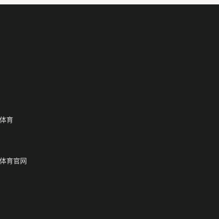
体育
体育官网