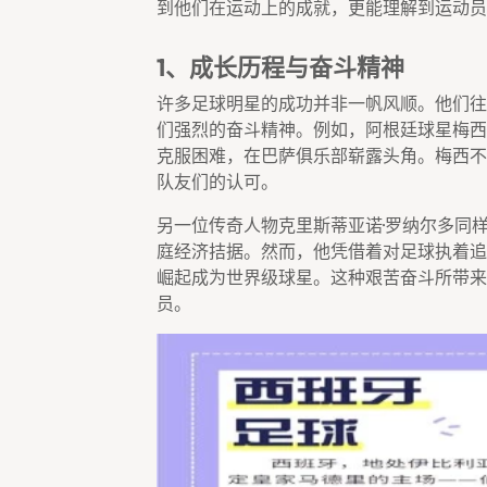
到他们在运动上的成就，更能理解到运动员
1、成长历程与奋斗精神
许多足球明星的成功并非一帆风顺。他们往
们强烈的奋斗精神。例如，阿根廷球星梅西
克服困难，在巴萨俱乐部崭露头角。梅西不
队友们的认可。
另一位传奇人物克里斯蒂亚诺·罗纳尔多同
庭经济拮据。然而，他凭借着对足球执着追
崛起成为世界级球星。这种艰苦奋斗所带来
员。