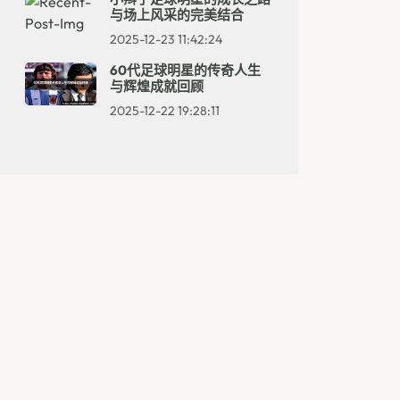
与场上风采的完美结合
2025-12-23 11:42:24
60代足球明星的传奇人生
与辉煌成就回顾
2025-12-22 19:28:11