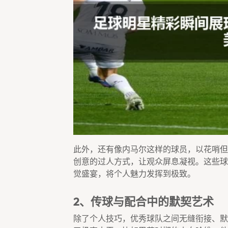
此外，还有像内马尔这样的球员，以花哨但
创意的过人方式，让观众屏息凝视。这些球
觉盛宴，将个人魅力发挥到极致。
2、传球与配合中的默契艺术
除了个人技巧，优秀球队之间无缝衔接、默