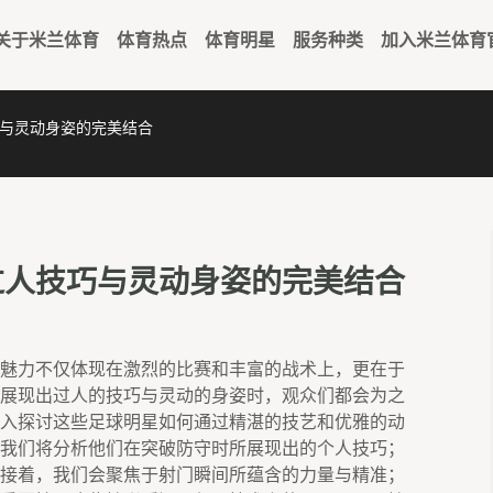
关于米兰体育
体育热点
体育明星
服务种类
加入米兰体育
与灵动身姿的完美结合
过人技巧与灵动身姿的完美结合
魅力不仅体现在激烈的比赛和丰富的战术上，更在于
展现出过人的技巧与灵动的身姿时，观众们都会为之
入探讨这些足球明星如何通过精湛的技艺和优雅的动
我们将分析他们在突破防守时所展现出的个人技巧；
接着，我们会聚焦于射门瞬间所蕴含的力量与精准；