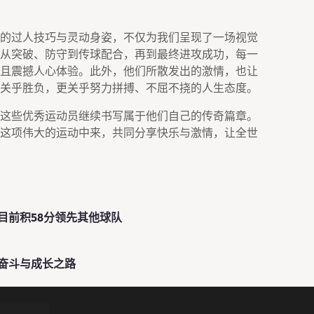
的过人技巧与灵动身姿，不仅为我们呈现了一场视觉
从突破、防守到传球配合，再到最终进攻成功，每一
且震撼人心体验。此外，他们所散发出的激情，也让
关乎胜负，更关乎努力拼搏、不屈不挠的人生态度。
这些优秀运动员继续书写属于他们自己的传奇篇章。
这项伟大的运动中来，共同分享快乐与激情，让全世
目前积58分领先其他球队
奋斗与成长之路