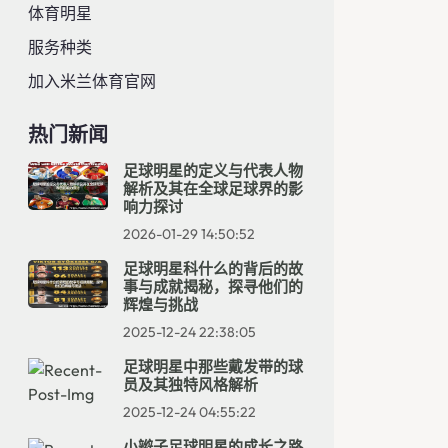
体育明星
服务种类
加入米兰体育官网
热门新闻
足球明星的定义与代表人物
解析及其在全球足球界的影
响力探讨
2026-01-29 14:50:52
足球明星科什么的背后的故
事与成就揭秘，探寻他们的
辉煌与挑战
2025-12-24 22:38:05
足球明星中那些戴发带的球
员及其独特风格解析
2025-12-24 04:55:22
小辫子足球明星的成长之路