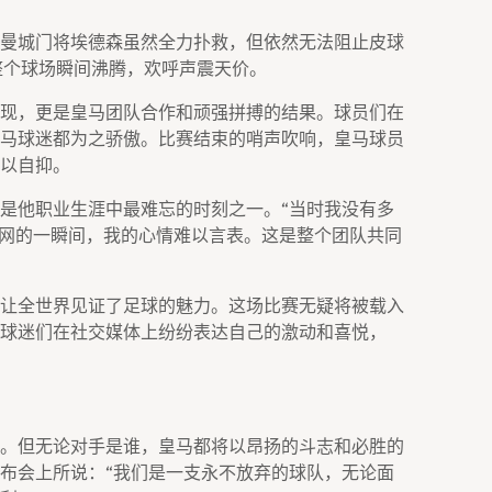
曼城门将埃德森虽然全力扑救，但依然无法阻止皮球
整个球场瞬间沸腾，欢呼声震天价。
现，更是皇马团队合作和顽强拼搏的结果。球员们在
马球迷都为之骄傲。比赛结束的哨声吹响，皇马球员
以自抑。
是他职业生涯中最难忘的时刻之一。“当时我没有多
入网的一瞬间，我的心情难以言表。这是整个团队共同
让全世界见证了足球的魅力。这场比赛无疑将被载入
球迷们在社交媒体上纷纷表达自己的激动和喜悦，
。但无论对手是谁，皇马都将以昂扬的斗志和必胜的
布会上所说：“我们是一支永不放弃的球队，无论面