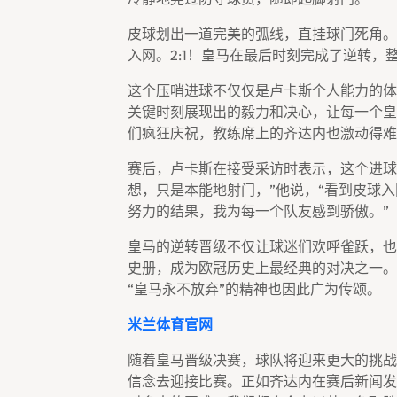
皮球划出一道完美的弧线，直挂球门死角。
入网。2:1！皇马在最后时刻完成了逆转，
这个压哨进球不仅仅是卢卡斯个人能力的体
关键时刻展现出的毅力和决心，让每一个皇
们疯狂庆祝，教练席上的齐达内也激动得难
赛后，卢卡斯在接受采访时表示，这个进球
想，只是本能地射门，”他说，“看到皮球
努力的结果，我为每一个队友感到骄傲。”
皇马的逆转晋级不仅让球迷们欢呼雀跃，也
史册，成为欧冠历史上最经典的对决之一。
“皇马永不放弃”的精神也因此广为传颂。
米兰体育官网
随着皇马晋级决赛，球队将迎来更大的挑战
信念去迎接比赛。正如齐达内在赛后新闻发