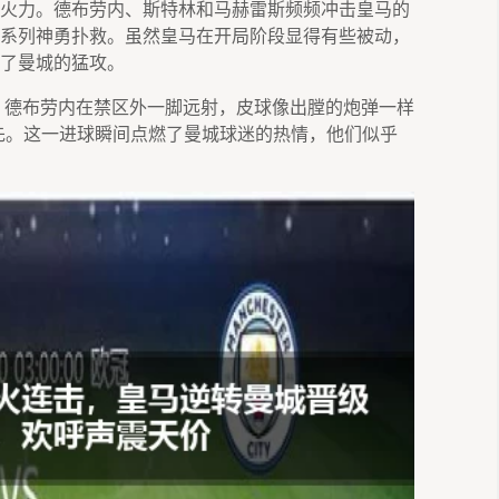
火力。德布劳内、斯特林和马赫雷斯频频冲击皇马的
系列神勇扑救。虽然皇马在开局阶段显得有些被动，
了曼城的猛攻。
。德布劳内在禁区外一脚远射，皮球像出膛的炮弹一样
领先。这一进球瞬间点燃了曼城球迷的热情，他们似乎