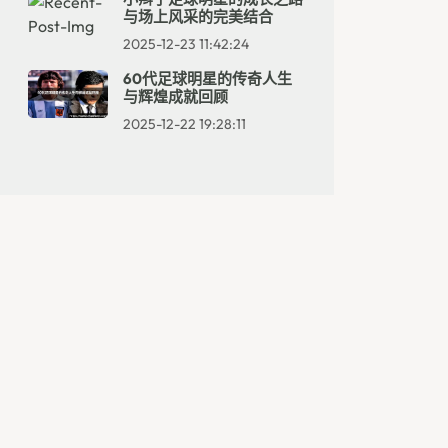
与场上风采的完美结合
2025-12-23 11:42:24
60代足球明星的传奇人生
与辉煌成就回顾
2025-12-22 19:28:11