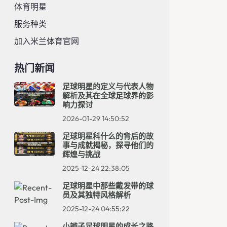
体育明星
服务种类
加入米兰体育官网
热门新闻
足球明星的定义与代表人物
解析及其在全球足球界的影
响力探讨
2026-01-29 14:50:52
足球明星科什么的背后的故
事与成就揭秘，探寻他们的
辉煌与挑战
2025-12-24 22:38:05
足球明星中那些戴发带的球
员及其独特风格解析
2025-12-24 04:55:22
小辫子足球明星的成长之路