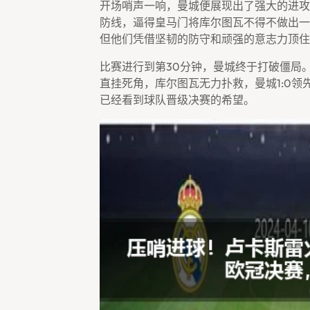
开场哨声一响，曼城便展现出了强大的进攻
防线，逼得皇马门将库尔图瓦不得不做出一
但他们凭借坚韧的防守和顽强的意志力顶住
比赛进行到第30分钟，曼城终于打破僵局
直挂死角，库尔图瓦无力扑救，曼城1:0
已经看到球队晋级决赛的希望。