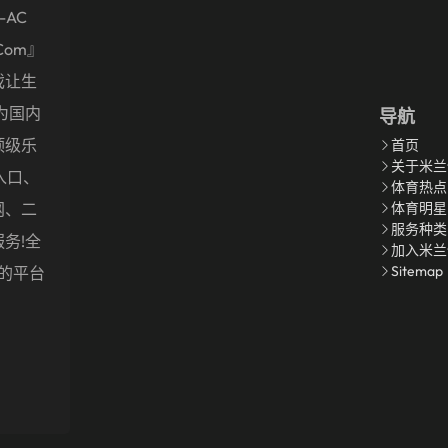
-AC
.com』
戏让生
为国内
导航
顶级乐
首页
关于米兰
入口、
体育热点
体育明星
网、二
服务种类
务!全
加入米兰
Sitemap
平的平台