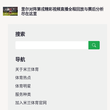
里尔对阵第戎精彩视频直播全程回放与赛后分析
尽在这里
搜索
导航
关于米兰体育
体育热点
体育明星
服务种类
加入米兰体育官网