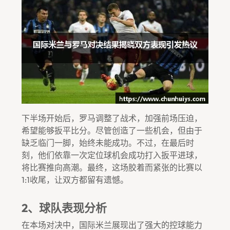
下半场开始后，罗马调整了战术，加强前场压迫，
希望能够扳平比分。尽管创造了一些机会，但由于
缺乏临门一脚，始终未能成功。不过，在最后时
刻，他们依靠一次定位球机会成功打入扳平进球，
将比赛推向高潮。最终，这场胶着而紧张的比赛以
1:1收尾，让双方都留有遗憾。
2、球队表现分析
在本场对决中，国际米兰展现出了强大的控球能力