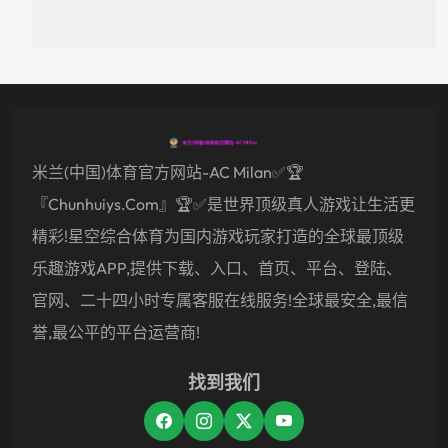
米兰(中国)体育官方网站-AC Milan✅🏆
『chunhuiys.com』🏆✅是世界顶级真人游戏让生活更
精彩!星空综合体育为国内游戏玩家打造的全球最顶级
乐趣游戏APP,提供下载、入口、首页、平台、登陆、
官网、二十四小时专属客服在线服务!全球最安全,最信
誉,最公平的平台运营商!
找到我们