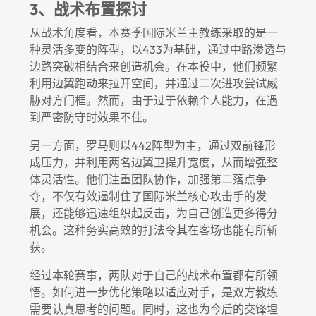
3、战术布置探讨
从战术角度看，本赛季国际米兰主教练采取的是一
种灵活多变的阵型，以433为基础，通过中路渗透与
边路突破相结合来创造机会。在本役中，他们频繁
利用边翼跑动来拉开空间，并通过二次进攻尝试威
胁对方门框。然而，由于过于依赖个人能力，在遇
到严密防守时效果不佳。
另一方面，罗马则以442阵型为主，通过双前锋形
成压力，并利用两名边翼卫提升宽度，从而增强整
体灵活性。他们注重团队协作，加强第二落点争
夺，不仅有效遏制住了国际米兰核心攻击手的发
展，还能够迅速组织起反击，为自己创造更多得分
机会。这种务实高效的打法令其在客场也能有所斩
获。
经过本轮赛事，两队对于自己的战术布置都有所领
悟。如何进一步优化策略以适应对手，是双方教练
需要认真思考的问题。同时，这也为今后的交锋埋