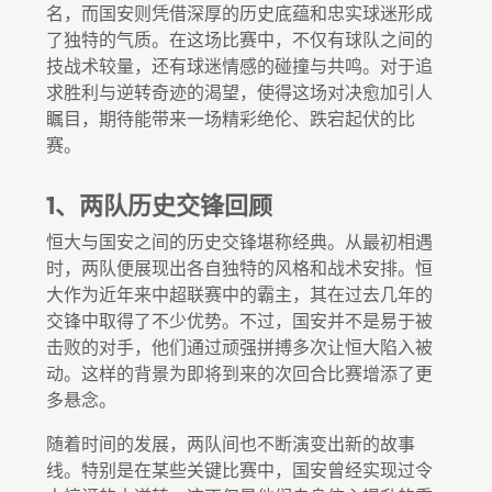
名，而国安则凭借深厚的历史底蕴和忠实球迷形成
了独特的气质。在这场比赛中，不仅有球队之间的
技战术较量，还有球迷情感的碰撞与共鸣。对于追
求胜利与逆转奇迹的渴望，使得这场对决愈加引人
瞩目，期待能带来一场精彩绝伦、跌宕起伏的比
赛。
1、两队历史交锋回顾
恒大与国安之间的历史交锋堪称经典。从最初相遇
时，两队便展现出各自独特的风格和战术安排。恒
大作为近年来中超联赛中的霸主，其在过去几年的
交锋中取得了不少优势。不过，国安并不是易于被
击败的对手，他们通过顽强拼搏多次让恒大陷入被
动。这样的背景为即将到来的次回合比赛增添了更
多悬念。
随着时间的发展，两队间也不断演变出新的故事
线。特别是在某些关键比赛中，国安曾经实现过令