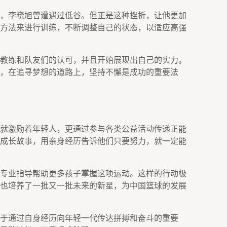
，李晓旭曾遭遇过低谷。但正是这种挫折，让他更加
方法来进行训练，不断调整自己的状态，以适应高强
教练和队友们的认可，并且开始展现出自己的实力。
，在追寻梦想的道路上，坚持不懈是成功的重要法
就激励着年轻人，更通过参与各类公益活动传递正能
成长故事，用亲身经历告诉他们只要努力，就一定能
专业指导帮助更多孩子掌握这项运动。这样的行动极
也培养了一批又一批未来的新星，为中国篮球的发展
于通过自身经历向年轻一代传达拼搏和奋斗的重要