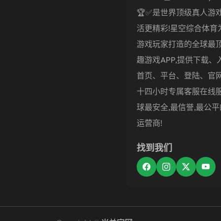
🏆✅是世界顶级真人游
活更精彩!星空综合体育
游戏玩家打造的全球最
趣游戏APP,提供下载、
首页、平台、登陆、官
十四小时专属客服在线服
球最安全,最信誉,最公
运营商!
找到我们