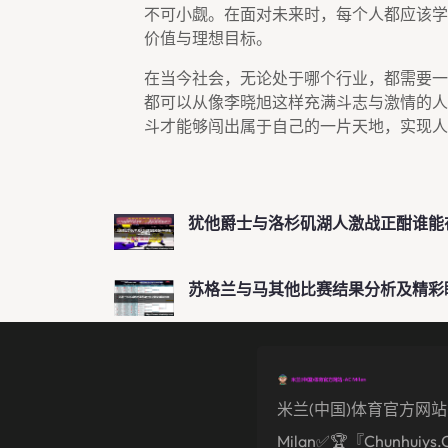
不可小觑。在面对未来时，每个人都应该学
价值与理想目标。
在当今社会，无论处于哪个行业，都需要一
都可以从像李晓旭这样充满斗志与激情的人
斗才能够闯出属于自己的一片天地，实现人
犹他爵士与洛杉矶湖人激战正酣谁能
苏格兰与马其他比赛结果分析及精彩
米兰(中国)体育官方网站
Milan✅🏆『chunhuiys