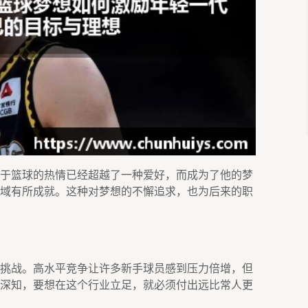
于篮球的热情已经超越了一种爱好，而成为了他的梦
域有所成就。这种对梦想的不懈追求，也为后来的职
挑战。高水平竞争让许多新手球员感到压力倍增，但
深知，要想在这个行业立足，就必须付出远比常人更