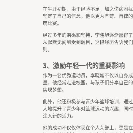
在生涯初期，由于经验不足，加之伤病困扰
坚定了自己的信念。他以更为严苛、自律的
度比赛。
经过多年的磨砺和坚持，李晓旭逐渐赢得了
从默默无闻到受到瞩目，这段经历告诉我们
则。
3、激励年轻一代的重要影响
作为一名优秀运动员，李晓旭不仅以自身成
量。他经常走进校园，与孩子们分享自己的
实现梦想。
此外，他还积极参与青少年篮球培训，通过
大地提升了青少年对篮球运动的兴趣，同时
注入新的活力。
他的成功不仅仅体现在个人荣誉上，更是在