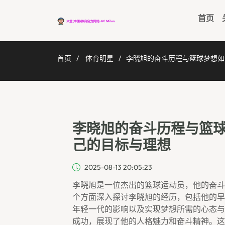
首页
首页
体育明星
李晓旭的奋斗历程与篮球梦想如
李晓旭的奋斗历程与篮
己的目标与理想
2025-08-13 20:05:23
李晓旭是一位杰出的篮球运动员，他的奋斗
个方面深入探讨李晓旭的经历，包括他的早
年轻一代的影响以及实现梦想所需的心态与
成功，展现了他的人格魅力和奋斗精神。这