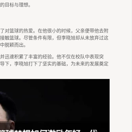
的目标与理想。
了对篮球的热爱。在他很小的时候，父亲便带他去附
接触篮球。尽管条件有限，但李晓旭却从未放弃过这
中脱颖而出。
并迅速积累了丰富的经验。他不仅在校队中表现突
导下，李晓旭打下了坚实的基础，为未来的发展奠定