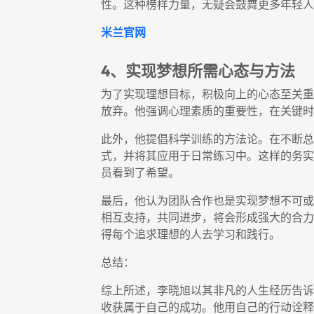
性。这种榜样力量，无疑会鼓舞更多年轻人
米兰官网
4、实现梦想所需心态与方法
为了实现理想目标，积极向上的心态至关重
放弃。他强调心理素质的重要性，在关键时
此外，他提倡科学训练的方法论。在不断总
式，并将其应用于日常练习中。这样的务实
员看到了希望。
最后，他认为团队合作也是实现梦想不可或
相互支持，共同进步，将会形成强大的合力
得每个追求理想的人去学习和践行。
总结：
综上所述，李晓旭以其非凡的人生经历告诉
收获属于自己的成功。他用自己的行动诠释