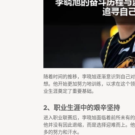
随着时间的推移，李晓旭逐渐意识到自己对
想。他开始更加努力地训练，以求在这个领
业生涯奠定了重要基础。
2、职业生涯中的艰辛坚持
进入职业联赛后，李晓旭面临着前所未有的
他并没有因此退缩，而是选择迎难而上。他
多的努力和汗水。